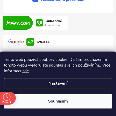
4,7
Fantastické
Tento web používá soubory cookie. Dalším procházením
tohoto webu vyjadřujete souhlas s jejich používáním.. Více
informací
zde
.
Informace pro vás
Nastavení
Copyright 2026
ARDEN HODONÍN
. Všechna práva vyhrazena.
Souhlasím
Zobrazit
Vytvořil Shoptet