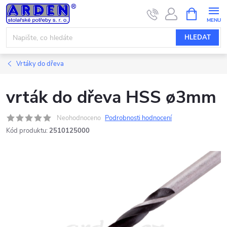
Přejít
NÁKUPNÍ
KOŠÍK
na
obsah
HLEDAT
Vrtáky do dřeva
vrták do dřeva HSS ø3mm
Neohodnoceno
Podrobnosti hodnocení
Kód produktu:
2510125000