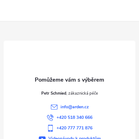
Z
á
p
a
t
Petr Schmied
í
info
@
arden.cz
+420 518 340 666
+420 777 771 876
Videonávody k produktům