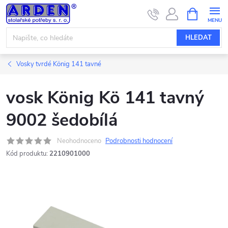
Přejít
NÁKUPNÍ
KOŠÍK
na
obsah
HLEDAT
Vosky tvrdé König 141 tavné
vosk König Kö 141 tavný
9002 šedobílá
Neohodnoceno
Podrobnosti hodnocení
Kód produktu:
2210901000