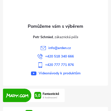
p
a
t
Petr Schmied
í
info
@
arden.cz
+420 518 340 666
+420 777 771 876
Videonávody k produktům