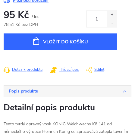
Možnosti doručení
95 Kč
/ ks
78,51 Kč bez DPH
Měrná
cena:
VLOŽIT DO KOŠÍKU
Dotaz k produktu
Hlídací pes
Sdílet
Popis produktu
Detailní popis produktu
Tento tvrdý opravný vosk KÖNIG Weichwachs Kö 141 od
německého výrobce Heinrich König se zpracovává zatepla tavením