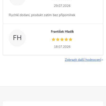
29.07.2026
Rychlé dodani, produkt zatim bez připomínek
František Hladík
FH
18.07.2026
Zobrazit další hodnocení
Z
á