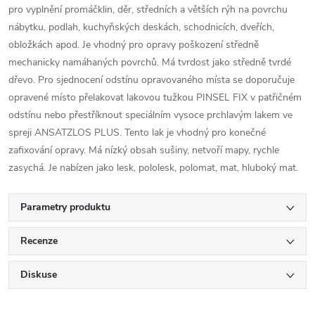
pro vyplnění promáčklin, děr, středních a větších rýh na povrchu
nábytku, podlah, kuchyňských deskách, schodnicích, dveřích,
obložkách apod. Je vhodný pro opravy poškození středně
mechanicky namáhaných povrchů. Má tvrdost jako středně tvrdé
dřevo. Pro sjednocení odstínu opravovaného místa se doporučuje
opravené místo přelakovat lakovou tužkou PINSEL FIX v patřičném
odstínu nebo přestříknout speciálním vysoce prchlavým lakem ve
spreji ANSATZLOS PLUS. Tento lak je vhodný pro konečné
zafixování opravy. Má nízký obsah sušiny, netvoří mapy, rychle
zasychá. Je nabízen jako lesk, pololesk, polomat, mat, hluboký mat.
Parametry produktu
Recenze
Diskuse