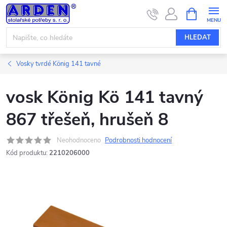
Přejít
NÁKUPNÍ
KOŠÍK
na
obsah
HLEDAT
Vosky tvrdé König 141 tavné
vosk König Kö 141 tavný
867 třešeň, hrušeň 8
Neohodnoceno
Podrobnosti hodnocení
Kód produktu:
2210206000