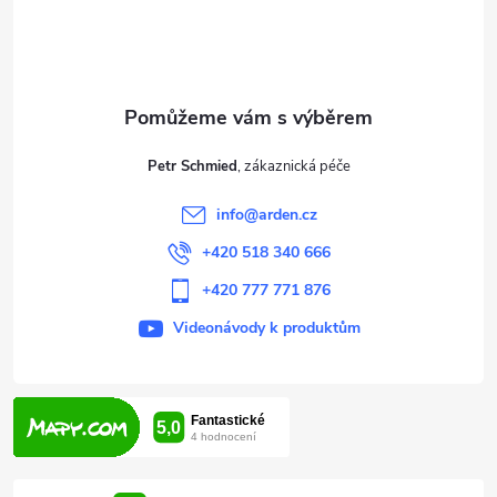
p
a
t
Petr Schmied
í
info
@
arden.cz
+420 518 340 666
+420 777 771 876
Videonávody k produktům