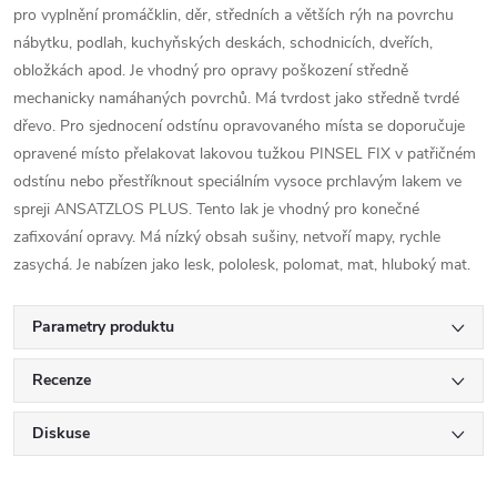
pro vyplnění promáčklin, děr, středních a větších rýh na povrchu
nábytku, podlah, kuchyňských deskách, schodnicích, dveřích,
obložkách apod. Je vhodný pro opravy poškození středně
mechanicky namáhaných povrchů. Má tvrdost jako středně tvrdé
dřevo. Pro sjednocení odstínu opravovaného místa se doporučuje
opravené místo přelakovat lakovou tužkou PINSEL FIX v patřičném
odstínu nebo přestříknout speciálním vysoce prchlavým lakem ve
spreji ANSATZLOS PLUS. Tento lak je vhodný pro konečné
zafixování opravy. Má nízký obsah sušiny, netvoří mapy, rychle
zasychá. Je nabízen jako lesk, pololesk, polomat, mat, hluboký mat.
Parametry produktu
Recenze
Diskuse