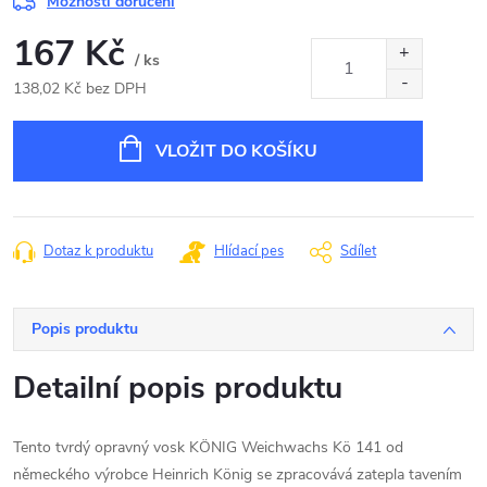
Možnosti doručení
167 Kč
/ ks
138,02 Kč bez DPH
Měrná
cena:
VLOŽIT DO KOŠÍKU
Dotaz k produktu
Hlídací pes
Sdílet
Popis produktu
Detailní popis produktu
Tento tvrdý opravný vosk KÖNIG Weichwachs Kö 141 od
německého výrobce Heinrich König se zpracovává zatepla tavením