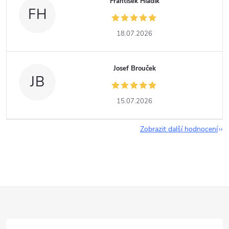
František Hladík
FH
18.07.2026
Josef Brouček
JB
15.07.2026
Zobrazit další hodnocení
Z
á