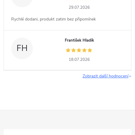
29.07.2026
Rychlé dodani, produkt zatim bez připomínek
František Hladík
FH
18.07.2026
Zobrazit další hodnocení
Z
á