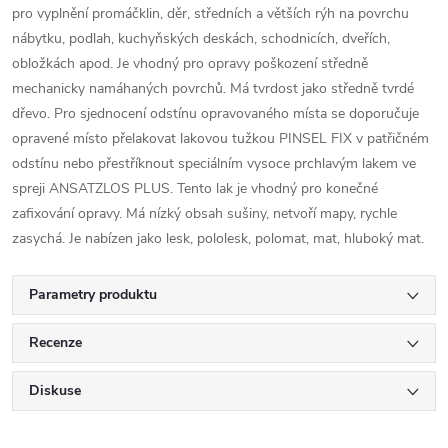
pro vyplnění promáčklin, děr, středních a větších rýh na povrchu
nábytku, podlah, kuchyňských deskách, schodnicích, dveřích,
obložkách apod. Je vhodný pro opravy poškození středně
mechanicky namáhaných povrchů. Má tvrdost jako středně tvrdé
dřevo. Pro sjednocení odstínu opravovaného místa se doporučuje
opravené místo přelakovat lakovou tužkou PINSEL FIX v patřičném
odstínu nebo přestříknout speciálním vysoce prchlavým lakem ve
spreji ANSATZLOS PLUS. Tento lak je vhodný pro konečné
zafixování opravy. Má nízký obsah sušiny, netvoří mapy, rychle
zasychá. Je nabízen jako lesk, pololesk, polomat, mat, hluboký mat.
Parametry produktu
Recenze
Diskuse