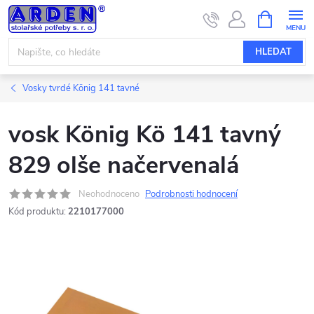
Přejít
NÁKUPNÍ
KOŠÍK
na
obsah
HLEDAT
Vosky tvrdé König 141 tavné
vosk König Kö 141 tavný
829 olše načervenalá
Neohodnoceno
Podrobnosti hodnocení
Kód produktu:
2210177000