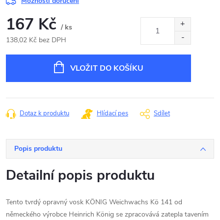
Možnosti doručení
167 Kč
/ ks
138,02 Kč bez DPH
Měrná
cena:
VLOŽIT DO KOŠÍKU
Dotaz k produktu
Hlídací pes
Sdílet
Popis produktu
Detailní popis produktu
Tento tvrdý opravný vosk KÖNIG Weichwachs Kö 141 od
německého výrobce Heinrich König se zpracovává zatepla tavením