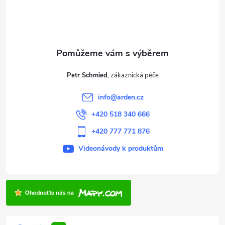
p
a
t
Petr Schmied
í
info
@
arden.cz
+420 518 340 666
+420 777 771 876
Videonávody k produktům