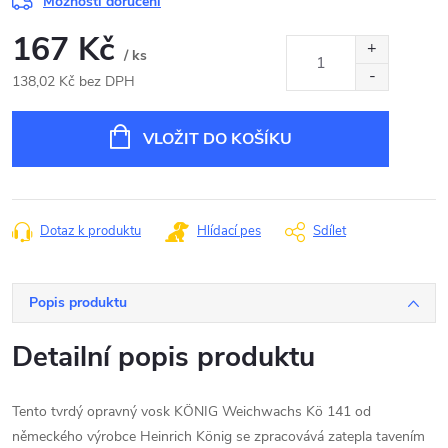
Možnosti doručení
167 Kč
/ ks
138,02 Kč bez DPH
Měrná
cena:
VLOŽIT DO KOŠÍKU
Dotaz k produktu
Hlídací pes
Sdílet
Popis produktu
Detailní popis produktu
Tento tvrdý opravný vosk KÖNIG Weichwachs Kö 141 od
německého výrobce Heinrich König se zpracovává zatepla tavením