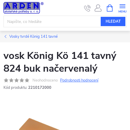
Přejít
NÁKUPNÍ
KOŠÍK
na
obsah
HLEDAT
Vosky tvrdé König 141 tavné
vosk König Kö 141 tavný
824 buk načervenalý
Neohodnoceno
Podrobnosti hodnocení
Kód produktu:
2210172000