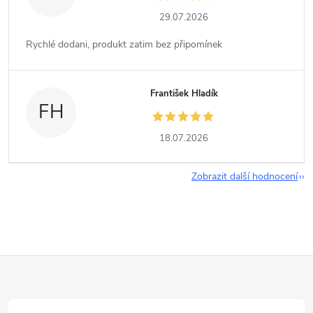
29.07.2026
Rychlé dodani, produkt zatim bez připomínek
František Hladík
FH
18.07.2026
Zobrazit další hodnocení
Z
á