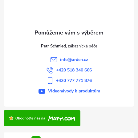
p
a
t
Petr Schmied
í
info
@
arden.cz
+420 518 340 666
+420 777 771 876
Videonávody k produktům