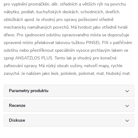
pro vyplnění promáčklin, děr, středních a větších rýh na povrchu
nábytku, podlah, kuchyňských deskách, schodnicích, dveřích,
obložkách apod. Je vhodný pro opravy poškození středně
mechanicky namáhaných povrchů. Má tvrdost jako středně tvrdé
dřevo. Pro sjednocení odstínu opravovaného místa se doporučuje
opravené místo přelakovat lakovou tužkou PINSEL FIX v patřičném
odstínu nebo přestříknout speciálním vysoce prchlavým lakem ve
spreji ANSATZLOS PLUS. Tento lak je vhodný pro konečné
zafixování opravy. Má nízký obsah sušiny, netvoří mapy, rychle
zasychá. Je nabízen jako lesk, pololesk, polomat, mat, hluboký mat.
Parametry produktu
Recenze
Diskuse