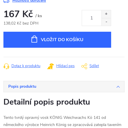
Možnosti doručení
167 Kč
/ ks
138,02 Kč bez DPH
Měrná
cena:
VLOŽIT DO KOŠÍKU
Dotaz k produktu
Hlídací pes
Sdílet
Popis produktu
Detailní popis produktu
Tento tvrdý opravný vosk KÖNIG Weichwachs Kö 141 od
německého výrobce Heinrich König se zpracovává zatepla tavením