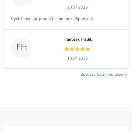
29.07.2026
Rychlé dodani, produkt zatim bez připomínek
František Hladík
FH
18.07.2026
Zobrazit další hodnocení
Z
á