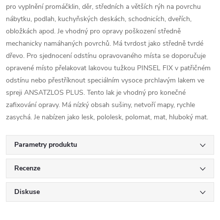
pro vyplnění promáčklin, děr, středních a větších rýh na povrchu
nábytku, podlah, kuchyňských deskách, schodnicích, dveřích,
obložkách apod. Je vhodný pro opravy poškození středně
mechanicky namáhaných povrchů. Má tvrdost jako středně tvrdé
dřevo. Pro sjednocení odstínu opravovaného místa se doporučuje
opravené místo přelakovat lakovou tužkou PINSEL FIX v patřičném
odstínu nebo přestříknout speciálním vysoce prchlavým lakem ve
spreji ANSATZLOS PLUS. Tento lak je vhodný pro konečné
zafixování opravy. Má nízký obsah sušiny, netvoří mapy, rychle
zasychá. Je nabízen jako lesk, pololesk, polomat, mat, hluboký mat.
Parametry produktu
Recenze
Diskuse