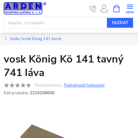
Přejít
NÁKUPNÍ
KOŠÍK
na
obsah
HLEDAT
Vosky tvrdé König 141 tavné
vosk König Kö 141 tavný
741 láva
Neohodnoceno
Podrobnosti hodnocení
Kód produktu:
2210158000