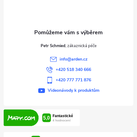
p
a
t
Petr Schmied
í
info
@
arden.cz
+420 518 340 666
+420 777 771 876
Videonávody k produktům