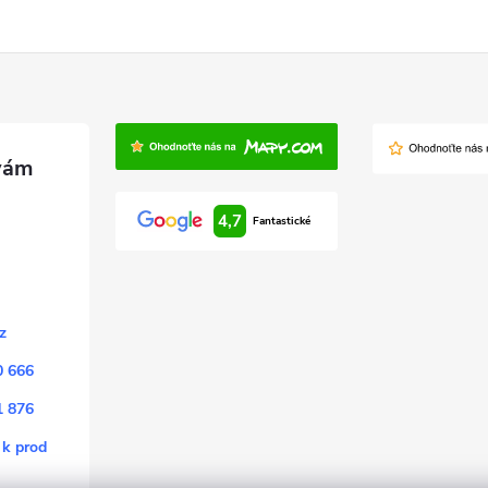
4,7
Fantastické
z
0 666
1 876
 k prod