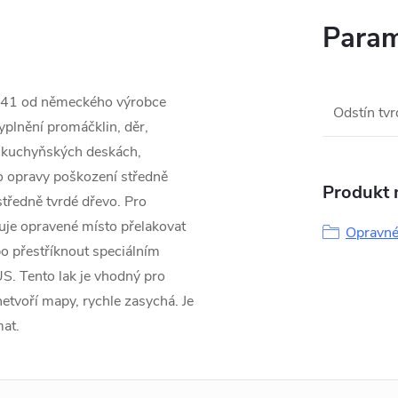
Param
141 od německého výrobce
Odstín tv
yplnění promáčklin, děr,
, kuchyňských deskách,
o opravy poškození středně
Produkt n
tředně tvrdé dřevo. Pro
uje opravené místo přelakovat
Opravné
o přestříknout speciálním
. Tento lak je vhodný pro
etvoří mapy, rychle zasychá. Je
mat.