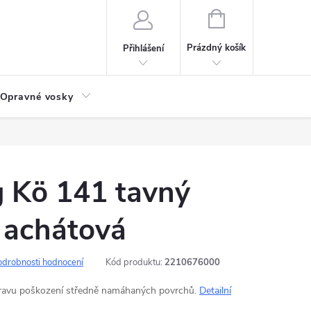
NÁKUPNÍ
KOŠÍK
Prázdný košík
Přihlášení
Opravné vosky
g Kö 141 tavný
 achátová
odrobnosti hodnocení
Kód produktu:
2210676000
pravu poškození středně namáhaných povrchů.
Detailní