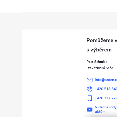
Z
á
p
a
Petr Schmied
t
í
info
@
arden.c
+420 518 34
+420 777 77
Videonávody
uktům