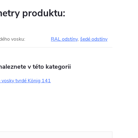
etry produktu:
rdého vosku
:
RAL odstíny
,
šedé odstíny
aleznete v této kategorii
 vosky tvrdé König 141