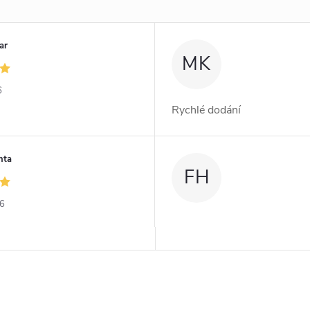
ar
MK
6
Rychlé dodání
nta
FH
26