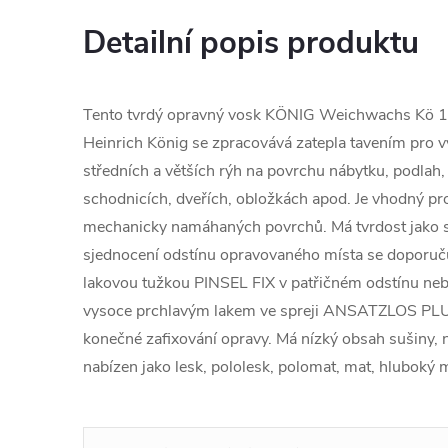
Detailní popis produktu
Tento tvrdý opravný vosk KÖNIG Weichwachs Kö 
Heinrich König se zpracovává zatepla tavením pro v
středních a větších rýh na povrchu nábytku, podlah
schodnicích, dveřích, obložkách apod. Je vhodný pr
mechanicky namáhaných povrchů. Má tvrdost jako s
sjednocení odstínu opravovaného místa se doporuč
lakovou tužkou PINSEL FIX v patřičném odstínu neb
vysoce prchlavým lakem ve spreji ANSATZLOS PLUS
konečné zafixování opravy. Má nízký obsah sušiny, n
nabízen jako lesk, pololesk, polomat, mat, hluboký 