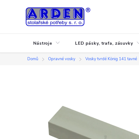
Přejít
na
obsah
Nástroje
LED pásky, trafa, zásuvky
Domů
Opravné vosky
Vosky tvrdé König 141 tavné