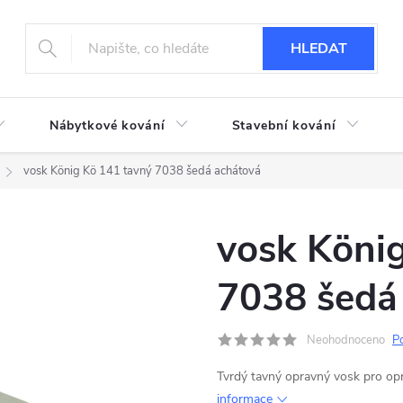
HLEDAT
Nábytkové kování
Stavební kování
vosk König Kö 141 tavný 7038 šedá achátová
vosk Köni
7038 šedá
Neohodnoceno
P
Tvrdý tavný opravný vosk pro o
informace