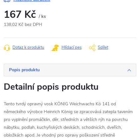
167 Kč
/ ks
138,02 Kč bez DPH
Měrná
cena:
Dotaz k produktu
Hlídací pes
Sdílet
Popis produktu
Detailní popis produktu
Tento tvrdý opravný vosk KÖNIG Weichwachs Kö 141 od
německého výrobce Heinrich König se zpracovává zatepla tavením
pro vyplnění promáčklin, děr, středních a větších rýh na povrchu
nábytku, podlah, kuchyňských deskách, schodnicích, dveřích,
obložkách apod. Je vhodný pro opravy poškození středně