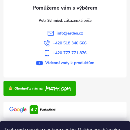
a
t
Petr Schmied
í
info
@
arden.cz
+420 518 340 666
+420 777 771 876
Videonávody k produktům
4,7
Fantastické
Tento web používá soubory cookie. Dalším procházením