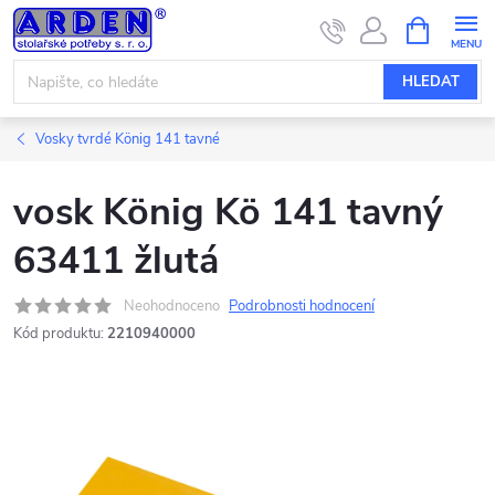
Přejít
NÁKUPNÍ
KOŠÍK
na
obsah
HLEDAT
Vosky tvrdé König 141 tavné
vosk König Kö 141 tavný
63411 žlutá
Neohodnoceno
Podrobnosti hodnocení
Kód produktu:
2210940000