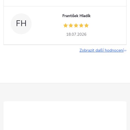
František Hladík
FH
18.07.2026
Zobrazit další hodnocení
Z
á
p