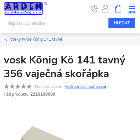
Přejít
NÁKUPNÍ
KOŠÍK
na
obsah
HLEDAT
Vosky tvrdé König 141 tavné
vosk König Kö 141 tavný
356 vaječná skořápka
Neohodnoceno
Podrobnosti hodnocení
Kód produktu:
2210100000