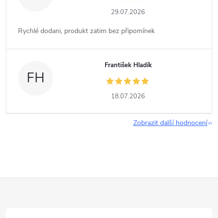
29.07.2026
Rychlé dodani, produkt zatim bez připomínek
František Hladík
FH
18.07.2026
Zobrazit další hodnocení
Z
á