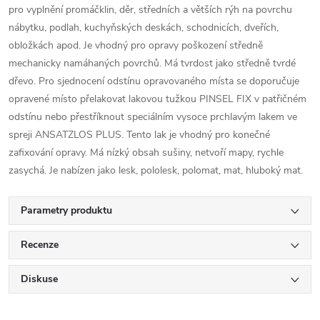
pro vyplnění promáčklin, děr, středních a větších rýh na povrchu
nábytku, podlah, kuchyňských deskách, schodnicích, dveřích,
obložkách apod. Je vhodný pro opravy poškození středně
mechanicky namáhaných povrchů. Má tvrdost jako středně tvrdé
dřevo. Pro sjednocení odstínu opravovaného místa se doporučuje
opravené místo přelakovat lakovou tužkou PINSEL FIX v patřičném
odstínu nebo přestříknout speciálním vysoce prchlavým lakem ve
spreji ANSATZLOS PLUS. Tento lak je vhodný pro konečné
zafixování opravy. Má nízký obsah sušiny, netvoří mapy, rychle
zasychá. Je nabízen jako lesk, pololesk, polomat, mat, hluboký mat.
Parametry produktu
Recenze
Diskuse