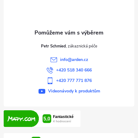
p
a
t
Petr Schmied
í
info
@
arden.cz
+420 518 340 666
+420 777 771 876
Videonávody k produktům