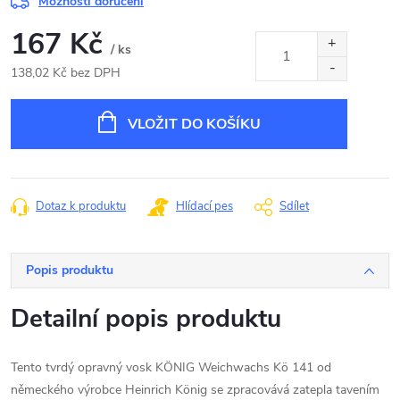
Možnosti doručení
167 Kč
/ ks
138,02 Kč bez DPH
Měrná
cena:
VLOŽIT DO KOŠÍKU
Dotaz k produktu
Hlídací pes
Sdílet
Popis produktu
Detailní popis produktu
Tento tvrdý opravný vosk KÖNIG Weichwachs Kö 141 od
německého výrobce Heinrich König se zpracovává zatepla tavením