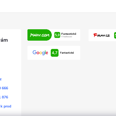
4,7
Fantastické
z
0 666
1 876
 k prod