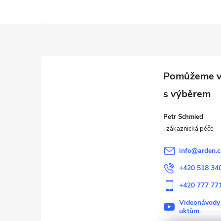
Z
á
p
a
Petr Schmied
t
í
info
@
arden.c
+420 518 34
+420 777 77
Videonávody
uktům