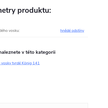
etry produktu:
rdého vosku
:
hnědé odstíny
aleznete v této kategorii
 vosky tvrdé König 141