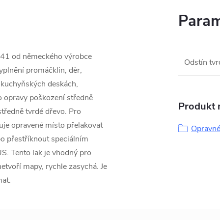
Param
141 od německého výrobce
Odstín tv
yplnění promáčklin, děr,
, kuchyňských deskách,
o opravy poškození středně
Produkt n
tředně tvrdé dřevo. Pro
uje opravené místo přelakovat
Opravné
o přestříknout speciálním
. Tento lak je vhodný pro
etvoří mapy, rychle zasychá. Je
mat.