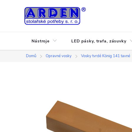
Přejít
na
obsah
Nástroje
LED pásky, trafa, zásuvky
Domů
Opravné vosky
Vosky tvrdé König 141 tavné