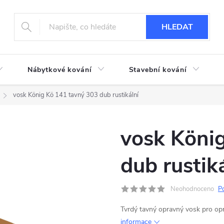
HLEDAT
Nábytkové kování
Stavební kování
vosk König Kö 141 tavný 303 dub rustikální
vosk Köni
dub rustik
Neohodnoceno
P
Tvrdý tavný opravný vosk pro o
informace