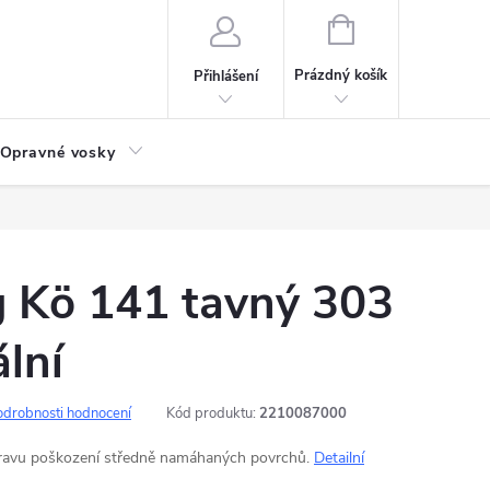
NÁKUPNÍ
KOŠÍK
Prázdný košík
Přihlášení
Opravné vosky
g Kö 141 tavný 303
ální
odrobnosti hodnocení
Kód produktu:
2210087000
pravu poškození středně namáhaných povrchů.
Detailní