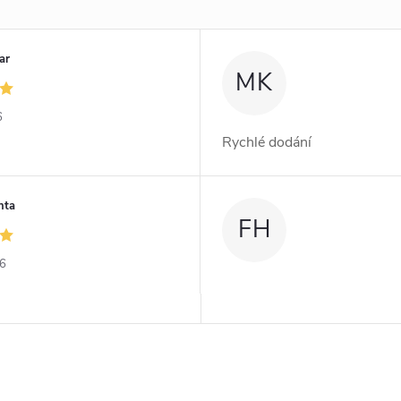
ar
MK
6
Rychlé dodání
nta
FH
26