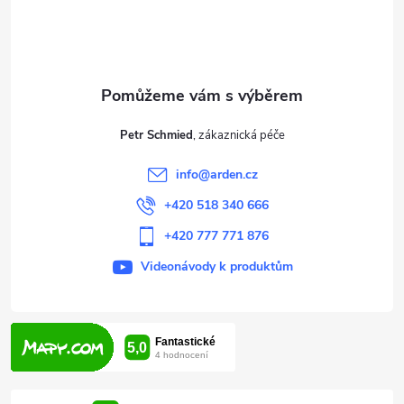
p
a
t
Petr Schmied
í
info
@
arden.cz
+420 518 340 666
+420 777 771 876
Videonávody k produktům