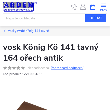
Přejít
NÁKUPNÍ
KOŠÍK
na
obsah
HLEDAT
Vosky tvrdé König 141 tavné
vosk König Kö 141 tavný
164 ořech antik
Neohodnoceno
Podrobnosti hodnocení
Kód produktu:
2210054000