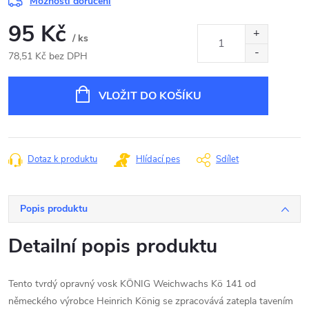
Možnosti doručení
95 Kč
/ ks
78,51 Kč bez DPH
Měrná
cena:
VLOŽIT DO KOŠÍKU
Dotaz k produktu
Hlídací pes
Sdílet
Popis produktu
Detailní popis produktu
Tento tvrdý opravný vosk KÖNIG Weichwachs Kö 141 od
německého výrobce Heinrich König se zpracovává zatepla tavením