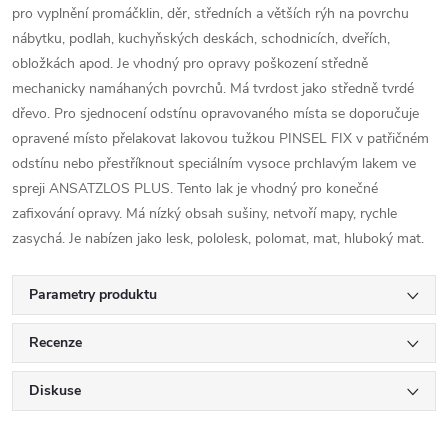
pro vyplnění promáčklin, děr, středních a větších rýh na povrchu
nábytku, podlah, kuchyňských deskách, schodnicích, dveřích,
obložkách apod. Je vhodný pro opravy poškození středně
mechanicky namáhaných povrchů. Má tvrdost jako středně tvrdé
dřevo. Pro sjednocení odstínu opravovaného místa se doporučuje
opravené místo přelakovat lakovou tužkou PINSEL FIX v patřičném
odstínu nebo přestříknout speciálním vysoce prchlavým lakem ve
spreji ANSATZLOS PLUS. Tento lak je vhodný pro konečné
zafixování opravy. Má nízký obsah sušiny, netvoří mapy, rychle
zasychá. Je nabízen jako lesk, pololesk, polomat, mat, hluboký mat.
Parametry produktu
Recenze
Diskuse