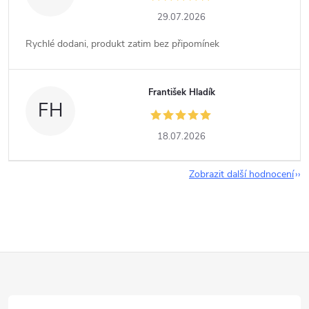
29.07.2026
Rychlé dodani, produkt zatim bez připomínek
František Hladík
FH
18.07.2026
Zobrazit další hodnocení
Z
á