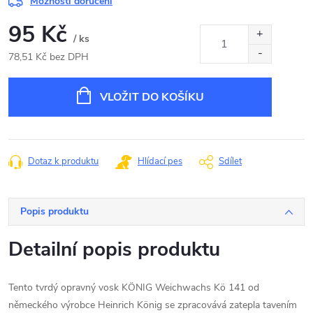
Možnosti doručení
95 Kč
/ ks
78,51 Kč bez DPH
Měrná
cena:
VLOŽIT DO KOŠÍKU
Dotaz k produktu
Hlídací pes
Sdílet
Popis produktu
Detailní popis produktu
Tento tvrdý opravný vosk KÖNIG Weichwachs Kö 141 od
německého výrobce Heinrich König se zpracovává zatepla tavením