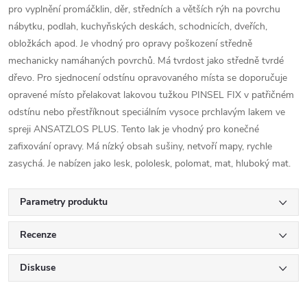
pro vyplnění promáčklin, děr, středních a větších rýh na povrchu
nábytku, podlah, kuchyňských deskách, schodnicích, dveřích,
obložkách apod. Je vhodný pro opravy poškození středně
mechanicky namáhaných povrchů. Má tvrdost jako středně tvrdé
dřevo. Pro sjednocení odstínu opravovaného místa se doporučuje
opravené místo přelakovat lakovou tužkou PINSEL FIX v patřičném
odstínu nebo přestříknout speciálním vysoce prchlavým lakem ve
spreji ANSATZLOS PLUS. Tento lak je vhodný pro konečné
zafixování opravy. Má nízký obsah sušiny, netvoří mapy, rychle
zasychá. Je nabízen jako lesk, pololesk, polomat, mat, hluboký mat.
Parametry produktu
Recenze
Diskuse