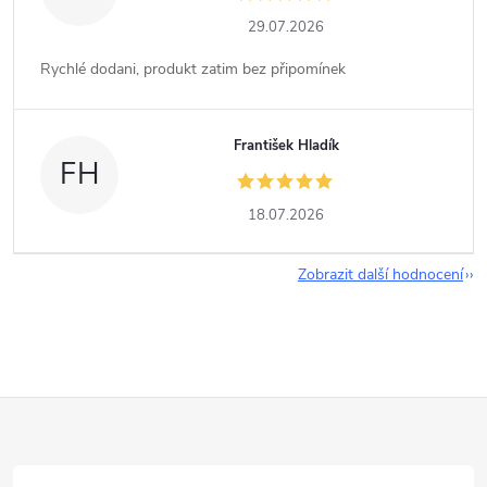
29.07.2026
Rychlé dodani, produkt zatim bez připomínek
František Hladík
FH
18.07.2026
Zobrazit další hodnocení
Z
á