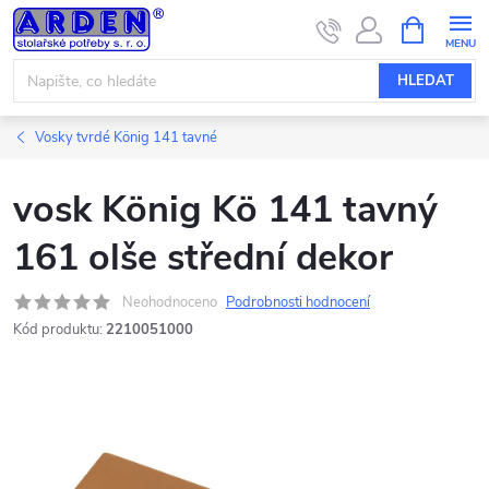
Přejít
NÁKUPNÍ
KOŠÍK
na
obsah
HLEDAT
Vosky tvrdé König 141 tavné
vosk König Kö 141 tavný
161 olše střední dekor
Neohodnoceno
Podrobnosti hodnocení
Kód produktu:
2210051000