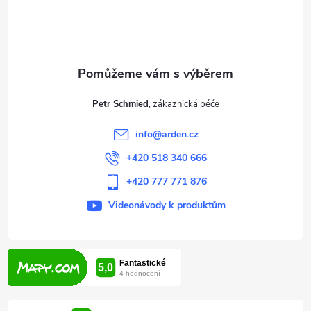
p
a
t
Petr Schmied
í
info
@
arden.cz
+420 518 340 666
+420 777 771 876
Videonávody k produktům