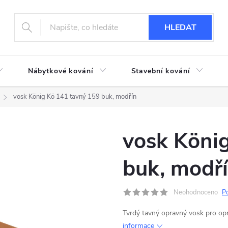
HLEDAT
Nábytkové kování
Stavební kování
vosk König Kö 141 tavný 159 buk, modřín
vosk Köni
buk, modř
Neohodnoceno
P
Tvrdý tavný opravný vosk pro o
informace