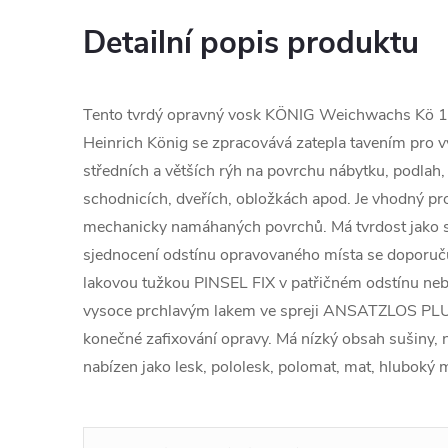
Detailní popis produktu
Tento tvrdý opravný vosk KÖNIG Weichwachs Kö 
Heinrich König se zpracovává zatepla tavením pro v
středních a větších rýh na povrchu nábytku, podlah
schodnicích, dveřích, obložkách apod. Je vhodný pr
mechanicky namáhaných povrchů. Má tvrdost jako s
sjednocení odstínu opravovaného místa se doporuč
lakovou tužkou PINSEL FIX v patřičném odstínu neb
vysoce prchlavým lakem ve spreji ANSATZLOS PLUS
konečné zafixování opravy. Má nízký obsah sušiny, n
nabízen jako lesk, pololesk, polomat, mat, hluboký 