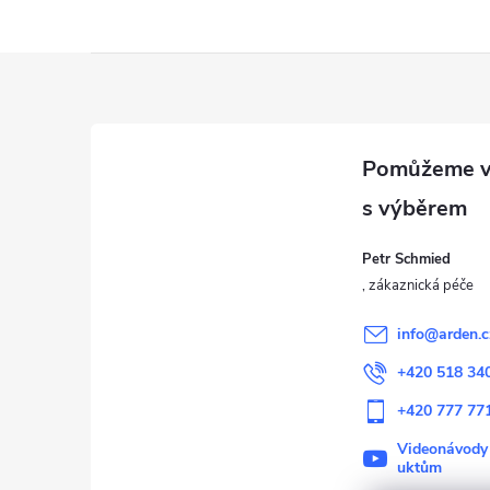
Z
á
p
a
Petr Schmied
t
í
info
@
arden.c
+420 518 34
+420 777 77
Videonávody
uktům