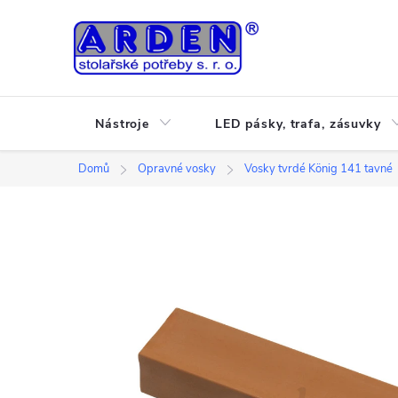
Přejít
na
obsah
Nástroje
LED pásky, trafa, zásuvky
Domů
Opravné vosky
Vosky tvrdé König 141 tavné