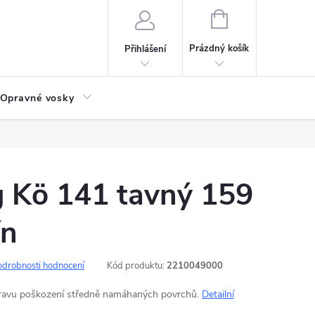
NÁKUPNÍ
KOŠÍK
Prázdný košík
Přihlášení
Opravné vosky
g Kö 141 tavný 159
ín
odrobnosti hodnocení
Kód produktu:
2210049000
pravu poškození středně namáhaných povrchů.
Detailní