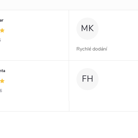
ar
MK
6
Rychlé dodání
nta
FH
26