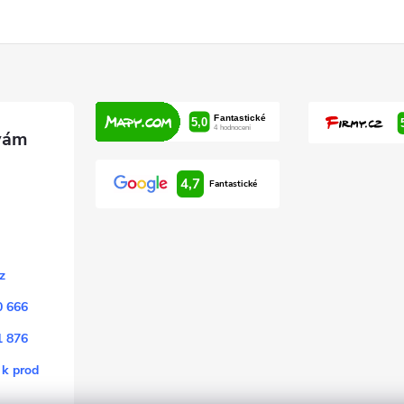
4,7
Fantastické
z
0 666
1 876
 k prod