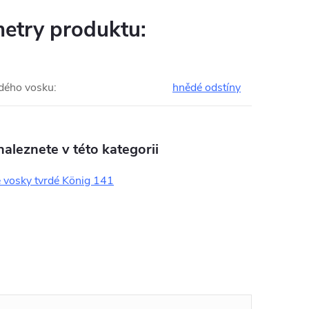
etry produktu:
rdého vosku
:
hnědé odstíny
aleznete v této kategorii
 vosky tvrdé König 141