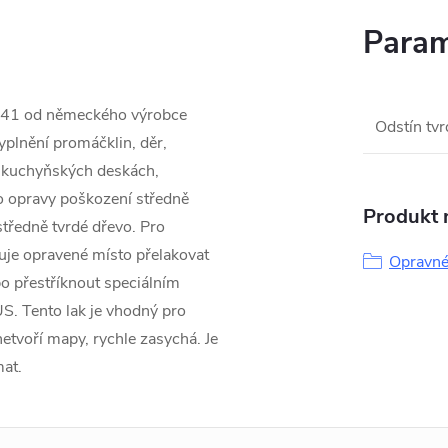
Param
141 od německého výrobce
Odstín tv
yplnění promáčklin, děr,
, kuchyňských deskách,
o opravy poškození středně
Produkt n
tředně tvrdé dřevo. Pro
uje opravené místo přelakovat
Opravné
o přestříknout speciálním
. Tento lak je vhodný pro
etvoří mapy, rychle zasychá. Je
mat.