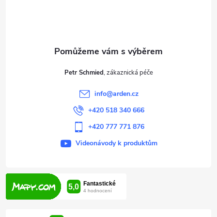
p
a
t
Petr Schmied
í
info
@
arden.cz
+420 518 340 666
+420 777 771 876
Videonávody k produktům