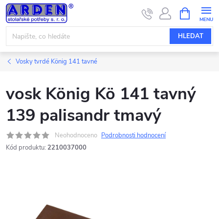
Přejít
NÁKUPNÍ
KOŠÍK
na
obsah
HLEDAT
Vosky tvrdé König 141 tavné
vosk König Kö 141 tavný
139 palisandr tmavý
Neohodnoceno
Podrobnosti hodnocení
Kód produktu:
2210037000