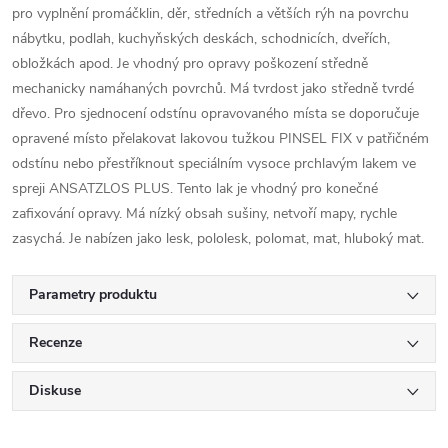
pro vyplnění promáčklin, děr, středních a větších rýh na povrchu
nábytku, podlah, kuchyňských deskách, schodnicích, dveřích,
obložkách apod. Je vhodný pro opravy poškození středně
mechanicky namáhaných povrchů. Má tvrdost jako středně tvrdé
dřevo. Pro sjednocení odstínu opravovaného místa se doporučuje
opravené místo přelakovat lakovou tužkou PINSEL FIX v patřičném
odstínu nebo přestříknout speciálním vysoce prchlavým lakem ve
spreji ANSATZLOS PLUS. Tento lak je vhodný pro konečné
zafixování opravy. Má nízký obsah sušiny, netvoří mapy, rychle
zasychá. Je nabízen jako lesk, pololesk, polomat, mat, hluboký mat.
Parametry produktu
Recenze
Diskuse