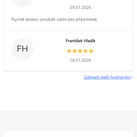
29.07.2026
Rychlé dodani, produkt zatim bez připomínek
František Hladík
FH
18.07.2026
Zobrazit další hodnocení
Z
á