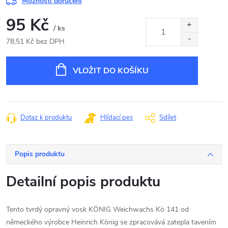
Možnosti doručení
95 Kč
/ ks
78,51 Kč bez DPH
Měrná
cena:
VLOŽIT DO KOŠÍKU
Dotaz k produktu
Hlídací pes
Sdílet
Popis produktu
Detailní popis produktu
Tento tvrdý opravný vosk KÖNIG Weichwachs Kö 141 od
německého výrobce Heinrich König se zpracovává zatepla tavením