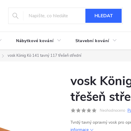
HLEDAT
Nábytkové kování
Stavební kování
vosk König Kö 141 tavný 117 třešeň střední
vosk Köni
třešeň stř
Neohodnoceno
P
Tvrdý tavný opravný vosk pro o
informace