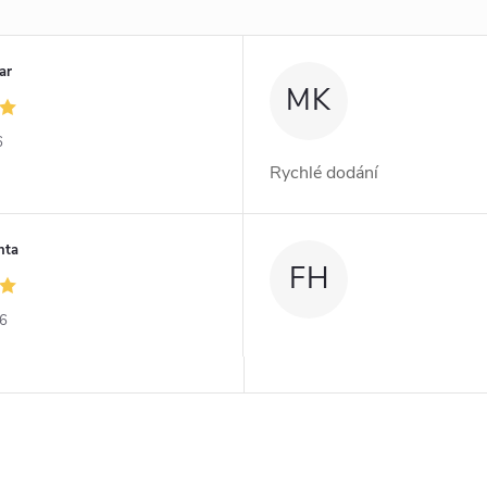
ar
MK
6
Rychlé dodání
nta
FH
26