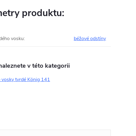
etry produktu:
rdého vosku
:
béžové odstíny
aleznete v této kategorii
 vosky tvrdé König 141