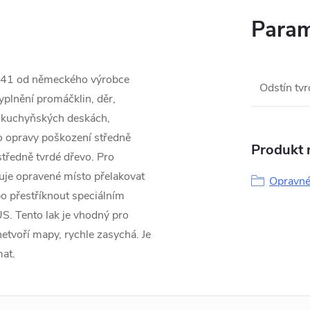
Param
141 od německého výrobce
Odstín tv
yplnění promáčklin, děr,
, kuchyňských deskách,
o opravy poškození středně
Produkt n
tředně tvrdé dřevo. Pro
uje opravené místo přelakovat
Opravné
o přestříknout speciálním
. Tento lak je vhodný pro
etvoří mapy, rychle zasychá. Je
mat.