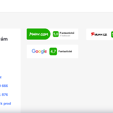
4,7
Fantastické
z
0 666
1 876
 k prod