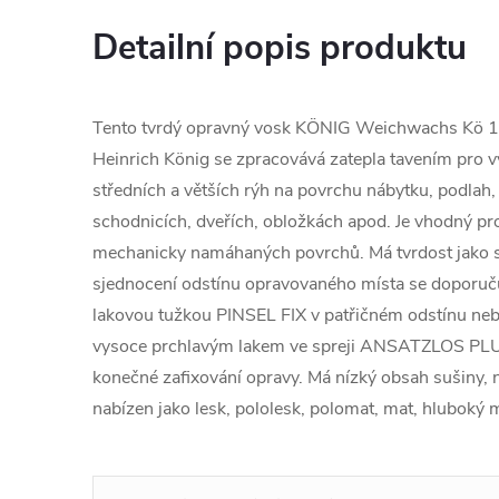
Detailní popis produktu
Tento tvrdý opravný vosk KÖNIG Weichwachs Kö 
Heinrich König se zpracovává zatepla tavením pro v
středních a větších rýh na povrchu nábytku, podlah
schodnicích, dveřích, obložkách apod. Je vhodný pr
mechanicky namáhaných povrchů. Má tvrdost jako s
sjednocení odstínu opravovaného místa se doporuč
lakovou tužkou PINSEL FIX v patřičném odstínu neb
vysoce prchlavým lakem ve spreji ANSATZLOS PLUS
konečné zafixování opravy. Má nízký obsah sušiny, n
nabízen jako lesk, pololesk, polomat, mat, hluboký 