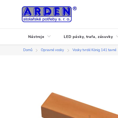
Přejít
na
obsah
Nástroje
LED pásky, trafa, zásuvky
Domů
Opravné vosky
Vosky tvrdé König 141 tavné