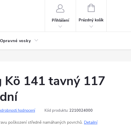
NÁKUPNÍ
KOŠÍK
Prázdný košík
Přihlášení
Opravné vosky
g Kö 141 tavný 117
ední
odrobnosti hodnocení
Kód produktu:
2210024000
pravu poškození středně namáhaných povrchů.
Detailní