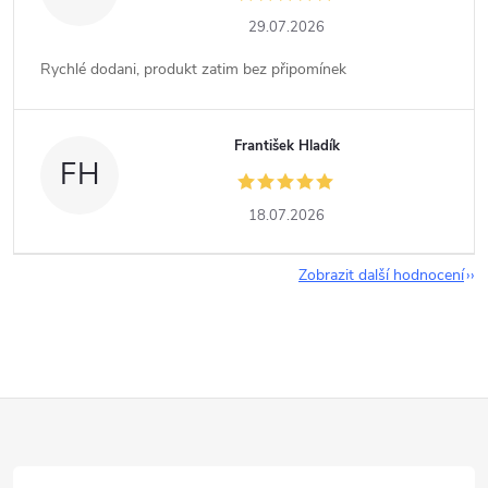
29.07.2026
Rychlé dodani, produkt zatim bez připomínek
František Hladík
FH
18.07.2026
Zobrazit další hodnocení
Z
á