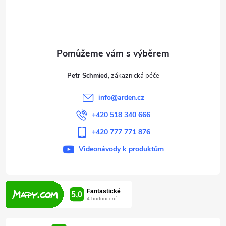
p
a
t
Petr Schmied
í
info
@
arden.cz
+420 518 340 666
+420 777 771 876
Videonávody k produktům