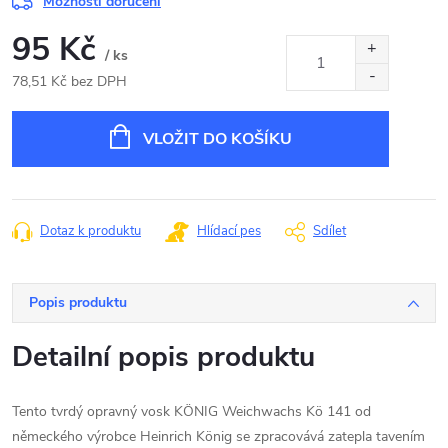
Možnosti doručení
95 Kč
/ ks
78,51 Kč bez DPH
Měrná
cena:
VLOŽIT DO KOŠÍKU
Dotaz k produktu
Hlídací pes
Sdílet
Popis produktu
Detailní popis produktu
Tento tvrdý opravný vosk KÖNIG Weichwachs Kö 141 od
německého výrobce Heinrich König se zpracovává zatepla tavením