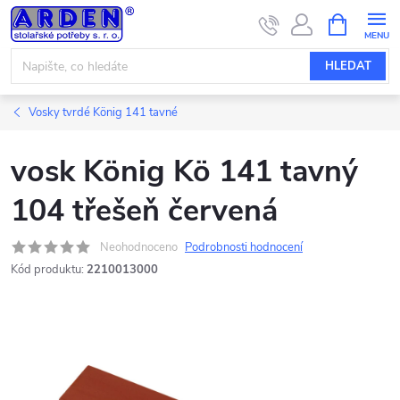
Přejít
NÁKUPNÍ
KOŠÍK
na
obsah
HLEDAT
Vosky tvrdé König 141 tavné
vosk König Kö 141 tavný
104 třešeň červená
Neohodnoceno
Podrobnosti hodnocení
Kód produktu:
2210013000