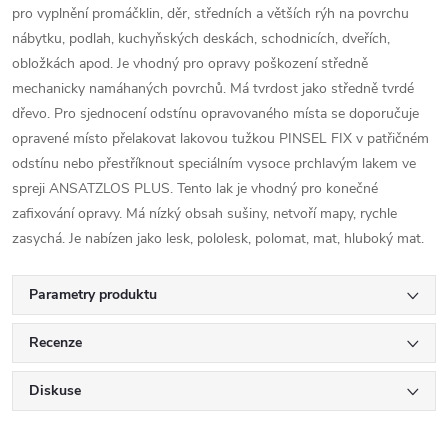
pro vyplnění promáčklin, děr, středních a větších rýh na povrchu
nábytku, podlah, kuchyňských deskách, schodnicích, dveřích,
obložkách apod. Je vhodný pro opravy poškození středně
mechanicky namáhaných povrchů. Má tvrdost jako středně tvrdé
dřevo. Pro sjednocení odstínu opravovaného místa se doporučuje
opravené místo přelakovat lakovou tužkou PINSEL FIX v patřičném
odstínu nebo přestříknout speciálním vysoce prchlavým lakem ve
spreji ANSATZLOS PLUS. Tento lak je vhodný pro konečné
zafixování opravy. Má nízký obsah sušiny, netvoří mapy, rychle
zasychá. Je nabízen jako lesk, pololesk, polomat, mat, hluboký mat.
Parametry produktu
Recenze
Diskuse