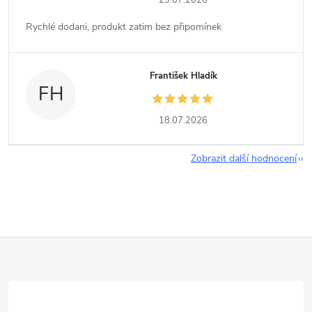
29.07.2026
Rychlé dodani, produkt zatim bez připomínek
František Hladík
FH
18.07.2026
Zobrazit další hodnocení
Z
á