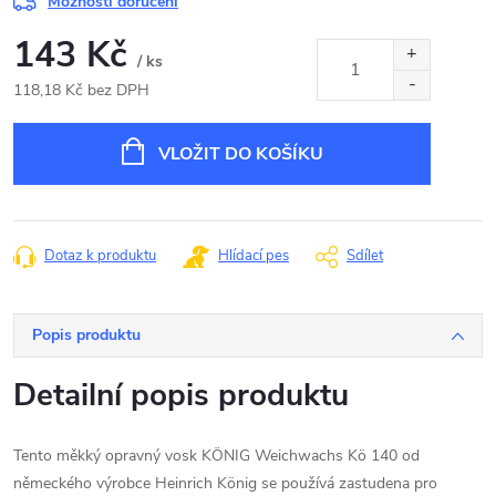
Možnosti doručení
143 Kč
/ ks
118,18 Kč bez DPH
Měrná
cena:
VLOŽIT DO KOŠÍKU
Dotaz k produktu
Hlídací pes
Sdílet
Popis produktu
Detailní popis produktu
Tento měkký opravný vosk KÖNIG Weichwachs Kö 140 od
německého výrobce Heinrich König se používá zastudena pro