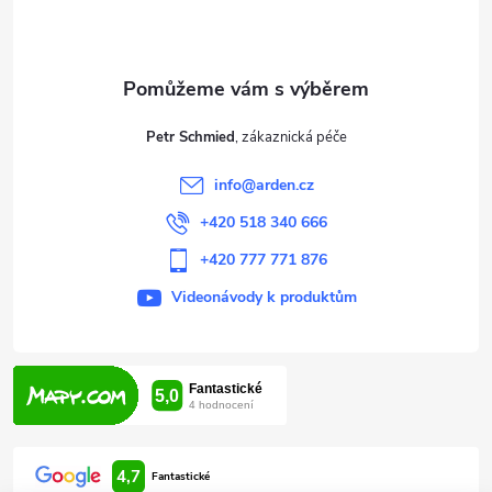
p
a
t
Petr Schmied
í
info
@
arden.cz
+420 518 340 666
+420 777 771 876
Videonávody k produktům
4,7
Fantastické