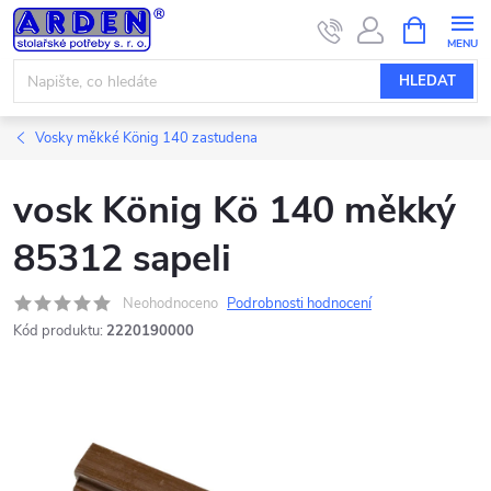
Přejít
NÁKUPNÍ
KOŠÍK
na
obsah
HLEDAT
Vosky měkké König 140 zastudena
vosk König Kö 140 měkký
85312 sapeli
Neohodnoceno
Podrobnosti hodnocení
Kód produktu:
2220190000