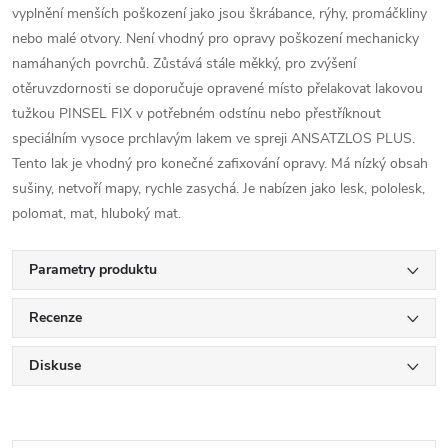
vyplnění menších poškození jako jsou škrábance, rýhy, promáčkliny
nebo malé otvory. Není vhodný pro opravy poškození mechanicky
namáhaných povrchů. Zůstává stále měkký, pro zvýšení
otěruvzdornosti se doporučuje opravené místo přelakovat lakovou
tužkou PINSEL FIX v potřebném odstínu nebo přestříknout
speciálním vysoce prchlavým lakem ve spreji ANSATZLOS PLUS.
Tento lak je vhodný pro konečné zafixování opravy. Má nízký obsah
sušiny, netvoří mapy, rychle zasychá. Je nabízen jako lesk, pololesk,
polomat, mat, hluboký mat.
Parametry produktu
Recenze
Diskuse