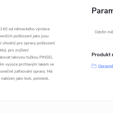
Param
 140 od německého výrobce
Odstín mě
menších poškození jako jsou
ní vhodný pro opravy poškození
ký, pro zvýšení
Produkt n
lakovat lakovou tužkou PINSEL
ním vysoce prchlavým lakem ve
Opravné
onečné zafixování opravy. Má
 nabízen jako lesk, pololesk,