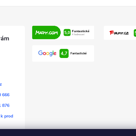
4,7
Fantastické
z
0 666
1 876
 k prod