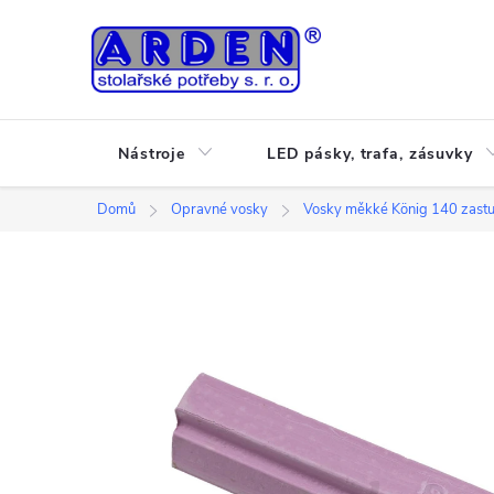
Přejít
na
obsah
Nástroje
LED pásky, trafa, zásuvky
Domů
Opravné vosky
Vosky měkké König 140 zast