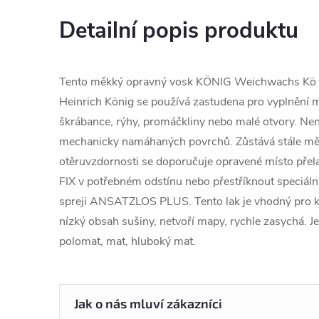
Detailní popis produktu
Tento měkký opravný vosk KÖNIG Weichwachs Kö
Heinrich König se používá zastudena pro vyplnění 
škrábance, rýhy, promáčkliny nebo malé otvory. Ne
mechanicky namáhaných povrchů. Zůstává stále měk
otěruvzdornosti se doporučuje opravené místo pře
FIX v potřebném odstínu nebo přestříknout speciál
spreji ANSATZLOS PLUS. Tento lak je vhodný pro k
nízký obsah sušiny, netvoří mapy, rychle zasychá. Je
polomat, mat, hluboký mat.