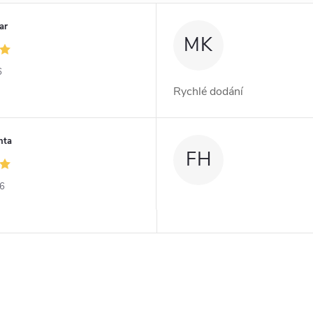
ar
MK
6
Rychlé dodání
nta
FH
26