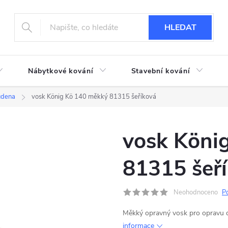
HLEDAT
Nábytkové kování
Stavební kování
udena
vosk König Kö 140 měkký 81315 šeříková
vosk Köni
81315 šeř
Neohodnoceno
P
Měkký opravný vosk pro opravu
informace