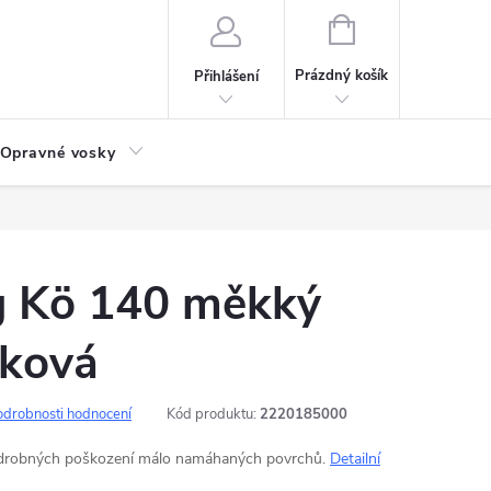
NÁKUPNÍ
KOŠÍK
Prázdný košík
Přihlášení
Opravné vosky
g Kö 140 měkký
íková
odrobnosti hodnocení
Kód produktu:
2220185000
 drobných poškození málo namáhaných povrchů.
Detailní