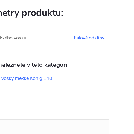
etry produktu:
kkého vosku
:
fialové odstíny
aleznete v této kategorii
 vosky měkké König 140