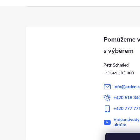
Z
á
p
a
Petr Schmied
t
í
info
@
arden.c
+420 518 34
+420 777 77
Videonávody
uktům