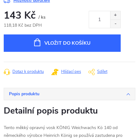
Možnosti doručení
143 Kč
/ ks
118,18 Kč bez DPH
Měrná
cena:
VLOŽIT DO KOŠÍKU
Dotaz k produktu
Hlídací pes
Sdílet
Popis produktu
Detailní popis produktu
Tento měkký opravný vosk KÖNIG Weichwachs Kö 140 od
německého výrobce Heinrich König se používá zastudena pro