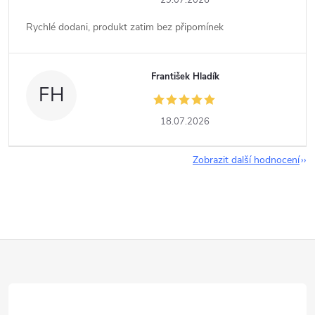
29.07.2026
Rychlé dodani, produkt zatim bez připomínek
František Hladík
FH
18.07.2026
Zobrazit další hodnocení
Z
á