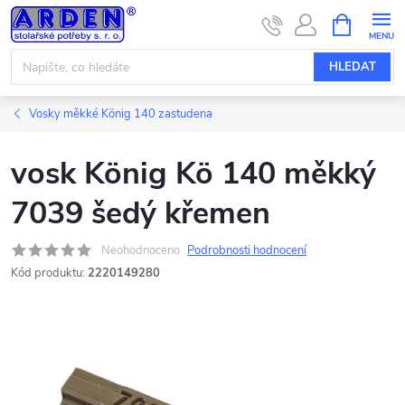
Přejít
NÁKUPNÍ
KOŠÍK
na
obsah
HLEDAT
Vosky měkké König 140 zastudena
vosk König Kö 140 měkký
7039 šedý křemen
Neohodnoceno
Podrobnosti hodnocení
Kód produktu:
2220149280