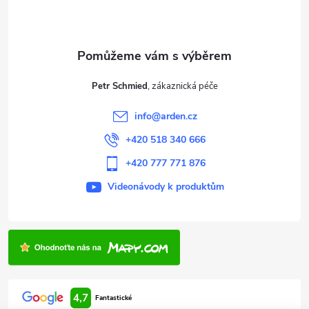
p
a
t
Petr Schmied
í
info
@
arden.cz
+420 518 340 666
+420 777 771 876
Videonávody k produktům
4,7
Fantastické