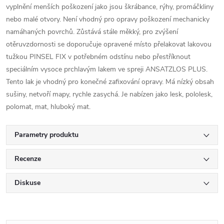
vyplnění menších poškození jako jsou škrábance, rýhy, promáčkliny
nebo malé otvory. Není vhodný pro opravy poškození mechanicky
namáhaných povrchů. Zůstává stále měkký, pro zvýšení
otěruvzdornosti se doporučuje opravené místo přelakovat lakovou
tužkou PINSEL FIX v potřebném odstínu nebo přestříknout
speciálním vysoce prchlavým lakem ve spreji ANSATZLOS PLUS.
Tento lak je vhodný pro konečné zafixování opravy. Má nízký obsah
sušiny, netvoří mapy, rychle zasychá. Je nabízen jako lesk, pololesk,
polomat, mat, hluboký mat.
Parametry produktu
Recenze
Diskuse