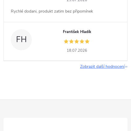
29.07.2026
Rychlé dodani, produkt zatim bez připomínek
František Hladík
FH
18.07.2026
Zobrazit další hodnocení
Z
á