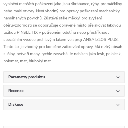
vyplnění menších poškození jako jsou škrábance, rýhy, promáčkliny
nebo malé otvory. Není vhodný pro opravy poškození mechanicky
namáhaných povrchů. Zůstává stále měkký, pro zvýšení
otěruvzdornosti se doporučuje opravené místo přelakovat lakovou
tužkou PINSEL FIX v potřebném odstínu nebo přestříknout
speciálním vysoce prchlavým lakem ve spreji ANSATZLOS PLUS.
Tento lak je vhodný pro konečné zafixování opravy. Má nízký obsah
sušiny, netvoří mapy, rychle zasychá. Je nabízen jako lesk, pololesk,
polomat, mat, hluboký mat.
Parametry produktu
Recenze
Diskuse