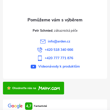
p
a
t
Petr Schmied
í
info
@
arden.cz
+420 518 340 666
+420 777 771 876
Videonávody k produktům
4,7
Fantastické