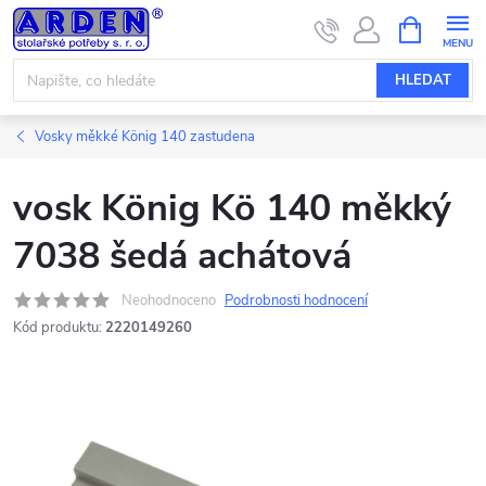
Přejít
NÁKUPNÍ
KOŠÍK
na
obsah
HLEDAT
Vosky měkké König 140 zastudena
vosk König Kö 140 měkký
7038 šedá achátová
Neohodnoceno
Podrobnosti hodnocení
Kód produktu:
2220149260