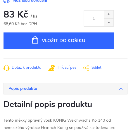
Možnosti doručení
83 Kč
/ ks
68,60 Kč bez DPH
Měrná
cena:
VLOŽIT DO KOŠÍKU
Dotaz k produktu
Hlídací pes
Sdílet
Popis produktu
Detailní popis produktu
Tento měkký opravný vosk KÖNIG Weichwachs Kö 140 od
německého výrobce Heinrich König se používá zastudena pro