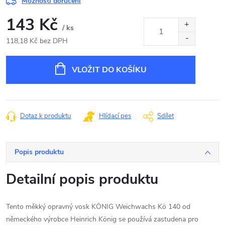
Možnosti doručení
143 Kč
/ ks
118,18 Kč bez DPH
Měrná
cena:
VLOŽIT DO KOŠÍKU
Dotaz k produktu
Hlídací pes
Sdílet
Popis produktu
Detailní popis produktu
Tento měkký opravný vosk KÖNIG Weichwachs Kö 140 od
německého výrobce Heinrich König se používá zastudena pro