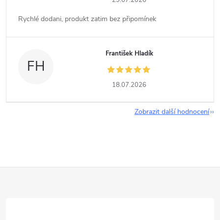
29.07.2026
Rychlé dodani, produkt zatim bez připomínek
František Hladík
FH
18.07.2026
Zobrazit další hodnocení
Z
á