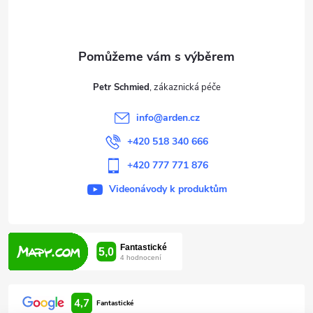
p
a
t
Petr Schmied
í
info
@
arden.cz
+420 518 340 666
+420 777 771 876
Videonávody k produktům
4,7
Fantastické