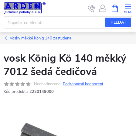
Přejít
NÁKUPNÍ
KOŠÍK
na
obsah
HLEDAT
Vosky měkké König 140 zastudena
vosk König Kö 140 měkký
7012 šedá čedičová
Neohodnoceno
Podrobnosti hodnocení
Kód produktu:
2220149000