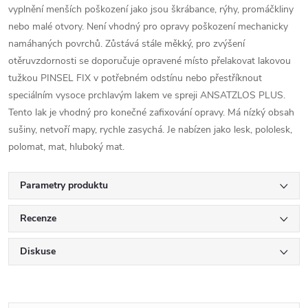
vyplnění menších poškození jako jsou škrábance, rýhy, promáčkliny
nebo malé otvory. Není vhodný pro opravy poškození mechanicky
namáhaných povrchů. Zůstává stále měkký, pro zvýšení
otěruvzdornosti se doporučuje opravené místo přelakovat lakovou
tužkou PINSEL FIX v potřebném odstínu nebo přestříknout
speciálním vysoce prchlavým lakem ve spreji ANSATZLOS PLUS.
Tento lak je vhodný pro konečné zafixování opravy. Má nízký obsah
sušiny, netvoří mapy, rychle zasychá. Je nabízen jako lesk, pololesk,
polomat, mat, hluboký mat.
Parametry produktu
Recenze
Diskuse