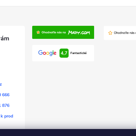
4,7
Fantastické
z
0 666
1 876
 k prod