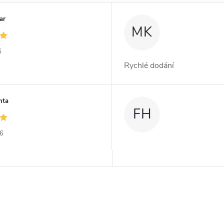
ar
MK
6
Rychlé dodání
nta
FH
26