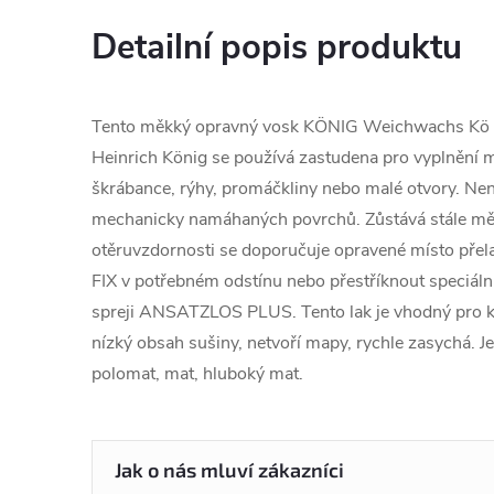
Detailní popis produktu
Tento měkký opravný vosk KÖNIG Weichwachs Kö
Heinrich König se používá zastudena pro vyplnění 
škrábance, rýhy, promáčkliny nebo malé otvory. Ne
mechanicky namáhaných povrchů. Zůstává stále měk
otěruvzdornosti se doporučuje opravené místo pře
FIX v potřebném odstínu nebo přestříknout speciál
spreji ANSATZLOS PLUS. Tento lak je vhodný pro k
nízký obsah sušiny, netvoří mapy, rychle zasychá. Je
polomat, mat, hluboký mat.