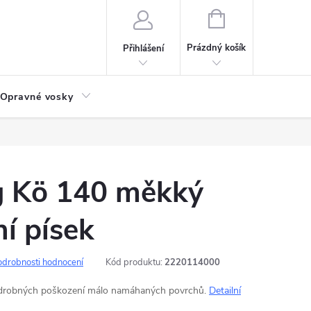
NÁKUPNÍ
KOŠÍK
Prázdný košík
Přihlášení
Opravné vosky
g Kö 140 měkký
í písek
odrobnosti hodnocení
Kód produktu:
2220114000
 drobných poškození málo namáhaných povrchů.
Detailní