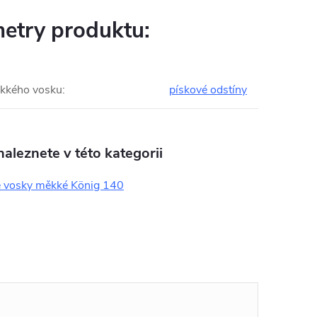
etry produktu:
kkého vosku
:
pískové odstíny
aleznete v této kategorii
 vosky měkké König 140