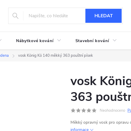
HLEDAT
Nábytkové kování
Stavební kování
udena
vosk König Kö 140 měkký 363 pouštní písek
vosk Köni
363 pouštn
Neohodnoceno
P
Měkký opravný vosk pro opravu
informace