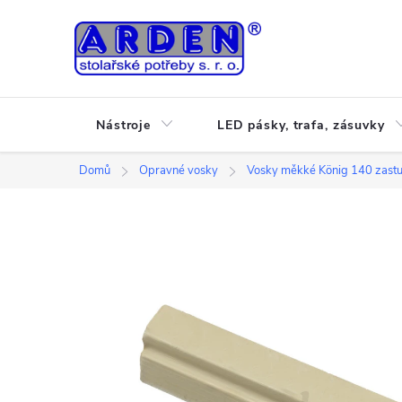
Přejít
na
obsah
Nástroje
LED pásky, trafa, zásuvky
Domů
Opravné vosky
Vosky měkké König 140 zast