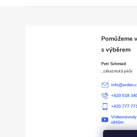
Z
á
p
a
Petr Schmied
t
í
info
@
arden.c
+420 518 34
+420 777 77
Videonávody
uktům