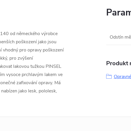
Param
 140 od německého výrobce
Odstín mě
menších poškození jako jsou
ní vhodný pro opravy poškození
ký, pro zvýšení
Produkt n
lakovat lakovou tužkou PINSEL
ním vysoce prchlavým lakem ve
Opravné
onečné zafixování opravy. Má
 nabízen jako lesk, pololesk,