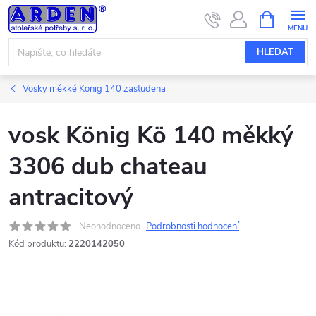
Přejít
NÁKUPNÍ
KOŠÍK
na
obsah
HLEDAT
Vosky měkké König 140 zastudena
vosk König Kö 140 měkký
3306 dub chateau
antracitový
Neohodnoceno
Podrobnosti hodnocení
Kód produktu:
2220142050