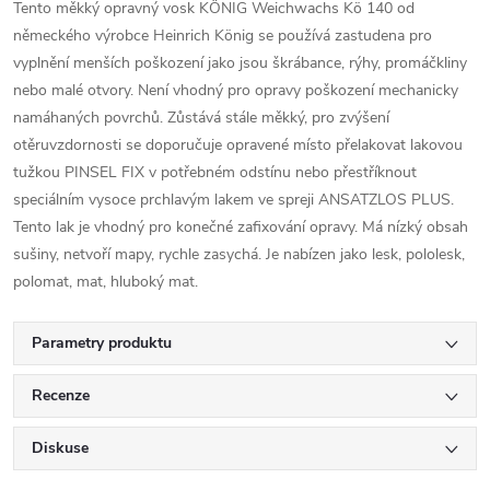
Tento měkký opravný vosk KÖNIG Weichwachs Kö 140 od
německého výrobce Heinrich König se používá zastudena pro
vyplnění menších poškození jako jsou škrábance, rýhy, promáčkliny
nebo malé otvory. Není vhodný pro opravy poškození mechanicky
namáhaných povrchů. Zůstává stále měkký, pro zvýšení
otěruvzdornosti se doporučuje opravené místo přelakovat lakovou
tužkou PINSEL FIX v potřebném odstínu nebo přestříknout
speciálním vysoce prchlavým lakem ve spreji ANSATZLOS PLUS.
Tento lak je vhodný pro konečné zafixování opravy. Má nízký obsah
sušiny, netvoří mapy, rychle zasychá. Je nabízen jako lesk, pololesk,
polomat, mat, hluboký mat.
Parametry produktu
Recenze
Diskuse