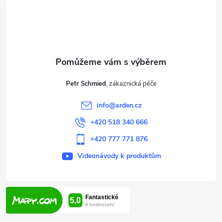
á
p
a
t
Petr Schmied
í
info
@
arden.cz
+420 518 340 666
+420 777 771 876
Videonávody k produktům