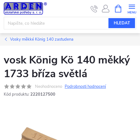
Přejít
NÁKUPNÍ
KOŠÍK
na
obsah
HLEDAT
Vosky měkké König 140 zastudena
vosk König Kö 140 měkký
1733 bříza světlá
Neohodnoceno
Podrobnosti hodnocení
Kód produktu:
2220127500