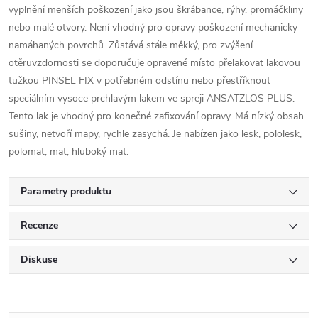
vyplnění menších poškození jako jsou škrábance, rýhy, promáčkliny
nebo malé otvory. Není vhodný pro opravy poškození mechanicky
namáhaných povrchů. Zůstává stále měkký, pro zvýšení
otěruvzdornosti se doporučuje opravené místo přelakovat lakovou
tužkou PINSEL FIX v potřebném odstínu nebo přestříknout
speciálním vysoce prchlavým lakem ve spreji ANSATZLOS PLUS.
Tento lak je vhodný pro konečné zafixování opravy. Má nízký obsah
sušiny, netvoří mapy, rychle zasychá. Je nabízen jako lesk, pololesk,
polomat, mat, hluboký mat.
Parametry produktu
Recenze
Diskuse