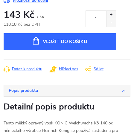
Možnosti doručení
143 Kč
/ ks
118,18 Kč bez DPH
Měrná
cena:
VLOŽIT DO KOŠÍKU
Dotaz k produktu
Hlídací pes
Sdílet
Popis produktu
Detailní popis produktu
Tento měkký opravný vosk KÖNIG Weichwachs Kö 140 od
německého výrobce Heinrich König se používá zastudena pro