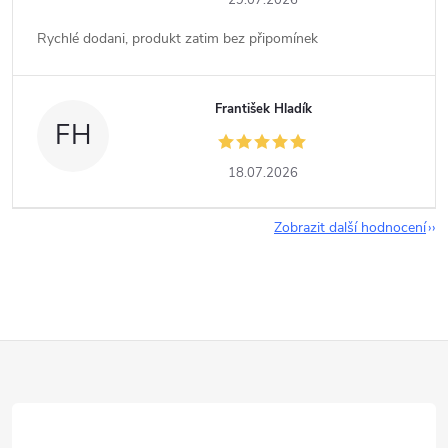
29.07.2026
Rychlé dodani, produkt zatim bez připomínek
František Hladík
FH
18.07.2026
Zobrazit další hodnocení
Z
á