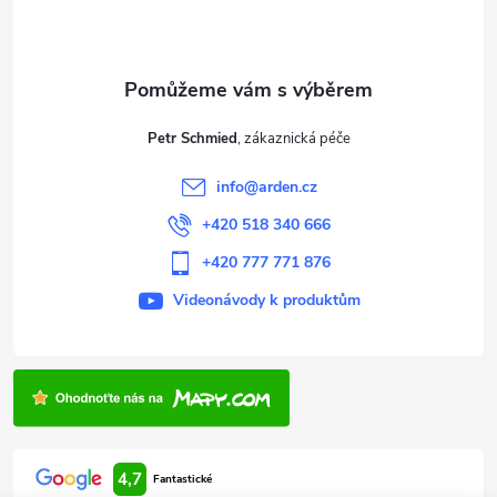
p
a
t
Petr Schmied
í
info
@
arden.cz
+420 518 340 666
+420 777 771 876
Videonávody k produktům
4,7
Fantastické