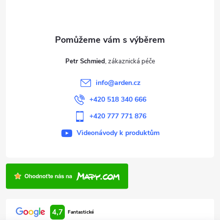
p
a
t
Petr Schmied
í
info
@
arden.cz
+420 518 340 666
+420 777 771 876
Videonávody k produktům
4,7
Fantastické