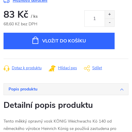
Možnosti doručení
83 Kč
/ ks
68,60 Kč bez DPH
Měrná
cena:
VLOŽIT DO KOŠÍKU
Dotaz k produktu
Hlídací pes
Sdílet
Popis produktu
Detailní popis produktu
Tento měkký opravný vosk KÖNIG Weichwachs Kö 140 od
německého výrobce Heinrich König se používá zastudena pro