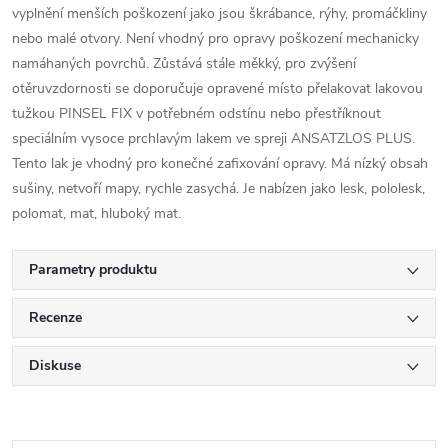
vyplnění menších poškození jako jsou škrábance, rýhy, promáčkliny
nebo malé otvory. Není vhodný pro opravy poškození mechanicky
namáhaných povrchů. Zůstává stále měkký, pro zvýšení
otěruvzdornosti se doporučuje opravené místo přelakovat lakovou
tužkou PINSEL FIX v potřebném odstínu nebo přestříknout
speciálním vysoce prchlavým lakem ve spreji ANSATZLOS PLUS.
Tento lak je vhodný pro konečné zafixování opravy. Má nízký obsah
sušiny, netvoří mapy, rychle zasychá. Je nabízen jako lesk, pololesk,
polomat, mat, hluboký mat.
Parametry produktu
Recenze
Diskuse