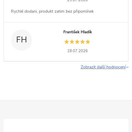
29.07.2026
Rychlé dodani, produkt zatim bez připomínek
František Hladík
FH
18.07.2026
Zobrazit další hodnocení
Z
á