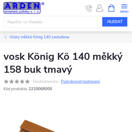
Přejít
NÁKUPNÍ
KOŠÍK
na
obsah
HLEDAT
Vosky měkké König 140 zastudena
vosk König Kö 140 měkký
158 buk tmavý
Neohodnoceno
Podrobnosti hodnocení
Kód produktu:
2220068000