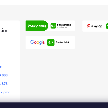
4,7
Fantastické
z
0 666
1 876
 k prod