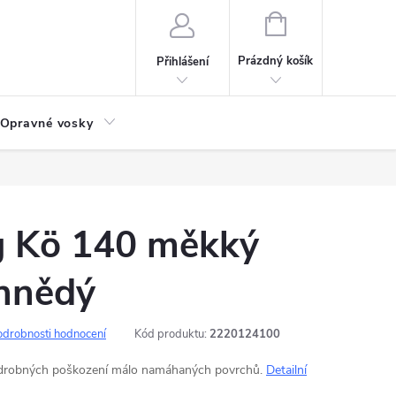
NÁKUPNÍ
KOŠÍK
Prázdný košík
Přihlášení
Opravné vosky
g Kö 140 měkký
hnědý
odrobnosti hodnocení
Kód produktu:
2220124100
 drobných poškození málo namáhaných povrchů.
Detailní