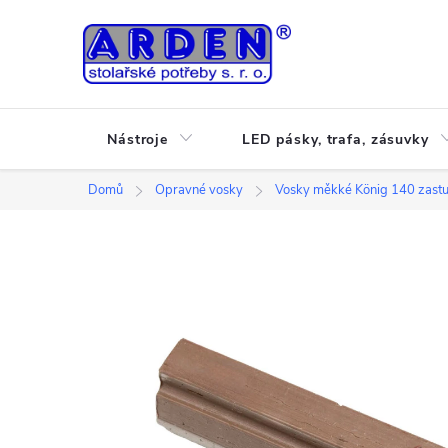
Přejít
na
obsah
Nástroje
LED pásky, trafa, zásuvky
Domů
Opravné vosky
Vosky měkké König 140 zast