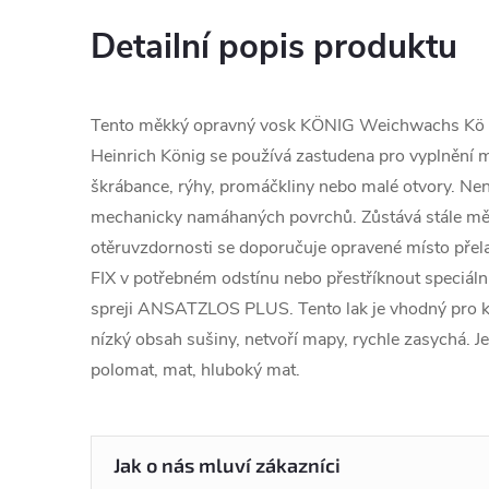
Detailní popis produktu
Tento měkký opravný vosk KÖNIG Weichwachs Kö
Heinrich König se používá zastudena pro vyplnění 
škrábance, rýhy, promáčkliny nebo malé otvory. Ne
mechanicky namáhaných povrchů. Zůstává stále měk
otěruvzdornosti se doporučuje opravené místo pře
FIX v potřebném odstínu nebo přestříknout speciál
spreji ANSATZLOS PLUS. Tento lak je vhodný pro k
nízký obsah sušiny, netvoří mapy, rychle zasychá. Je
polomat, mat, hluboký mat.