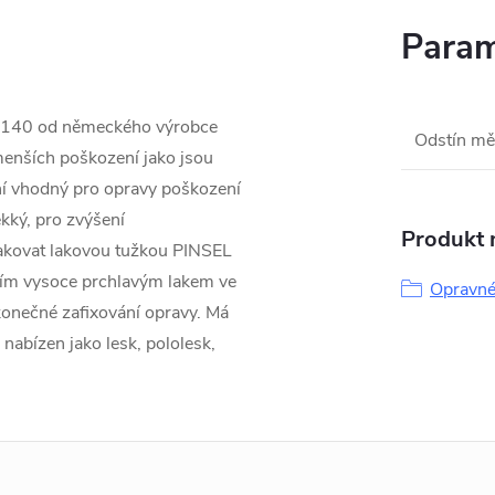
Param
 140 od německého výrobce
Odstín mě
menších poškození jako jsou
ní vhodný pro opravy poškození
ký, pro zvýšení
Produkt n
lakovat lakovou tužkou PINSEL
ním vysoce prchlavým lakem ve
Opravné
onečné zafixování opravy. Má
 nabízen jako lesk, pololesk,