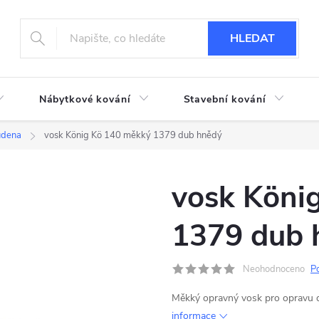
HLEDAT
Nábytkové kování
Stavební kování
udena
vosk König Kö 140 měkký 1379 dub hnědý
vosk Köni
1379 dub 
Neohodnoceno
P
Měkký opravný vosk pro opravu
informace