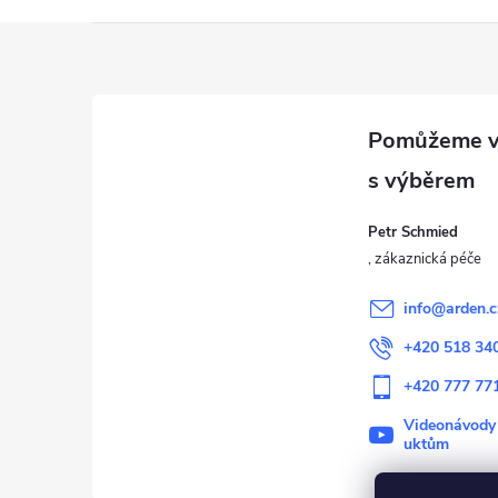
Z
á
p
a
Petr Schmied
t
í
info
@
arden.c
+420 518 34
+420 777 77
Videonávody
uktům