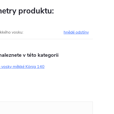
etry produktu:
kkého vosku
:
hnědé odstíny
aleznete v této kategorii
 vosky měkké König 140