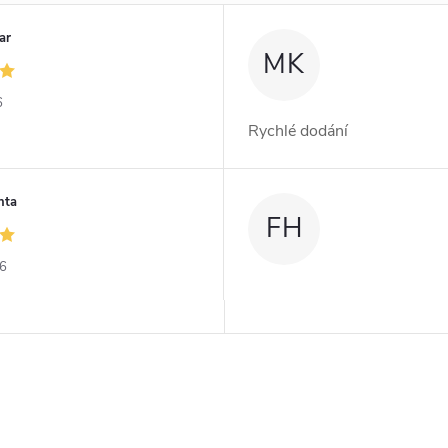
ar
MK
6
Rychlé dodání
nta
FH
26