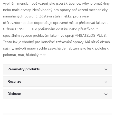
vyplnění menších poškození jako jsou škrábance, rýhy, promáčkliny
nebo malé otvory. Není vhodný pro opravy poškození mechanicky
namáhaných povrchů. Zůstává stále měkký, pro zvýšení
otěruvzdornosti se doporučuje opravené místo přelakovat lakovou
tužkou PINSEL FIX v potřebném odstínu nebo přestříknout
speciálním vysoce prchlavým lakem ve spreji ANSATZLOS PLUS.
Tento lak je vhodný pro konečné zafixování opravy. Má nízký obsah
sušiny, netvoří mapy, rychle zasychá. Je nabízen jako lesk, pololesk,
polomat, mat, hluboký mat.
Parametry produktu
Recenze
Diskuse