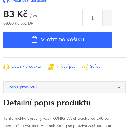
Možnosti doručení
83 Kč
/ ks
68,60 Kč bez DPH
Měrná
cena:
VLOŽIT DO KOŠÍKU
Dotaz k produktu
Hlídací pes
Sdílet
Popis produktu
Detailní popis produktu
Tento měkký opravný vosk KÖNIG Weichwachs Kö 140 od
německého výrobce Heinrich König se používá zastudena pro