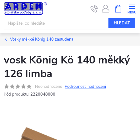
Přejít
NÁKUPNÍ
KOŠÍK
na
obsah
HLEDAT
Vosky měkké König 140 zastudena
vosk König Kö 140 měkký
126 limba
Neohodnoceno
Podrobnosti hodnocení
Kód produktu:
2220048000