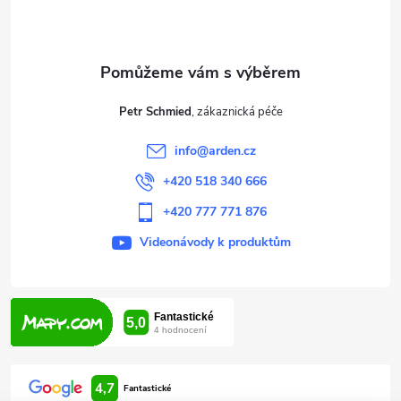
p
a
t
Petr Schmied
í
info
@
arden.cz
+420 518 340 666
+420 777 771 876
Videonávody k produktům
4,7
Fantastické