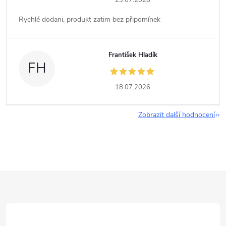
29.07.2026
Rychlé dodani, produkt zatim bez připomínek
František Hladík
FH
18.07.2026
Zobrazit další hodnocení
Z
á