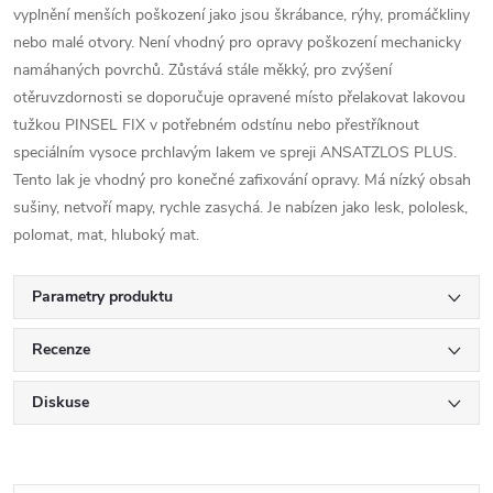
vyplnění menších poškození jako jsou škrábance, rýhy, promáčkliny
nebo malé otvory. Není vhodný pro opravy poškození mechanicky
namáhaných povrchů. Zůstává stále měkký, pro zvýšení
otěruvzdornosti se doporučuje opravené místo přelakovat lakovou
tužkou PINSEL FIX v potřebném odstínu nebo přestříknout
speciálním vysoce prchlavým lakem ve spreji ANSATZLOS PLUS.
Tento lak je vhodný pro konečné zafixování opravy. Má nízký obsah
sušiny, netvoří mapy, rychle zasychá. Je nabízen jako lesk, pololesk,
polomat, mat, hluboký mat.
Parametry produktu
Recenze
Diskuse