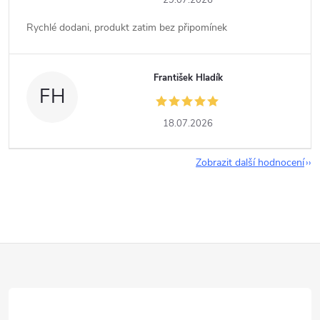
29.07.2026
Rychlé dodani, produkt zatim bez připomínek
František Hladík
FH
18.07.2026
Zobrazit další hodnocení
Z
á