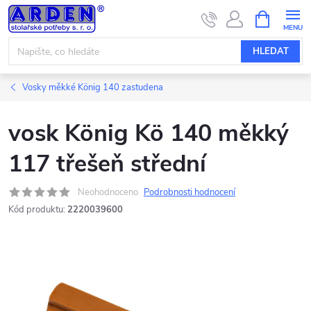
Přejít
NÁKUPNÍ
KOŠÍK
na
obsah
HLEDAT
Vosky měkké König 140 zastudena
vosk König Kö 140 měkký
117 třešeň střední
Neohodnoceno
Podrobnosti hodnocení
Kód produktu:
2220039600