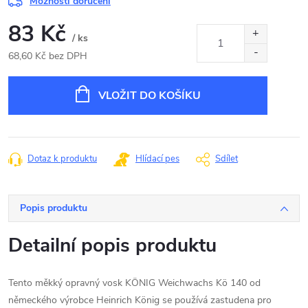
Možnosti doručení
83 Kč
/ ks
68,60 Kč bez DPH
Měrná
cena:
VLOŽIT DO KOŠÍKU
Dotaz k produktu
Hlídací pes
Sdílet
Popis produktu
Detailní popis produktu
Tento měkký opravný vosk KÖNIG Weichwachs Kö 140 od
německého výrobce Heinrich König se používá zastudena pro