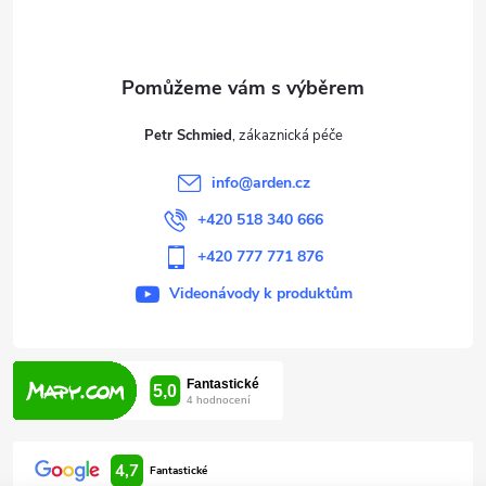
p
a
t
Petr Schmied
í
info
@
arden.cz
+420 518 340 666
+420 777 771 876
Videonávody k produktům
4,7
Fantastické