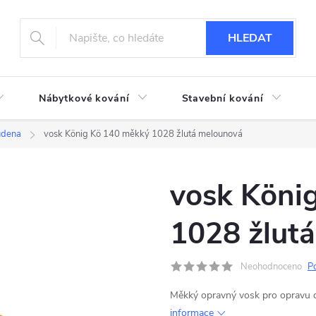
HLEDAT
Nábytkové kování
Stavební kování
udena
vosk König Kö 140 měkký 1028 žlutá melounová
vosk Köni
1028 žlut
Neohodnoceno
P
Měkký opravný vosk pro opravu
informace