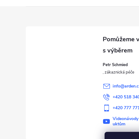
Z
á
p
a
Petr Schmied
t
í
info
@
arden.c
+420 518 34
+420 777 77
Videonávody
uktům