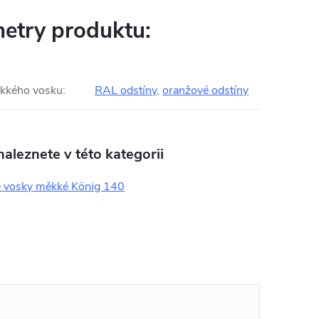
etry produktu:
kkého vosku
:
RAL odstíny
,
oranžové odstíny
aleznete v této kategorii
 vosky měkké König 140