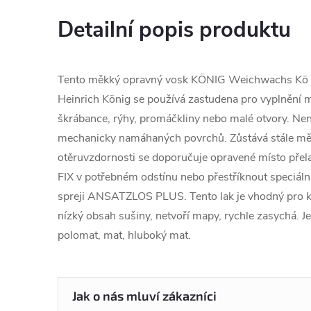
Detailní popis produktu
Tento měkký opravný vosk KÖNIG Weichwachs Kö
Heinrich König se používá zastudena pro vyplnění 
škrábance, rýhy, promáčkliny nebo malé otvory. Ne
mechanicky namáhaných povrchů. Zůstává stále měk
otěruvzdornosti se doporučuje opravené místo pře
FIX v potřebném odstínu nebo přestříknout speciál
spreji ANSATZLOS PLUS. Tento lak je vhodný pro k
nízký obsah sušiny, netvoří mapy, rychle zasychá. Je
polomat, mat, hluboký mat.