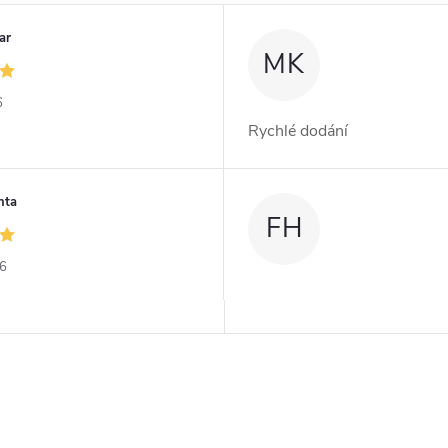
ar
MK
6
Rychlé dodání
nta
FH
26