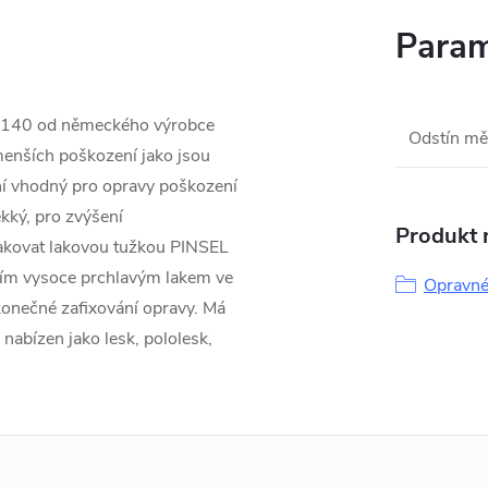
Param
 140 od německého výrobce
Odstín mě
menších poškození jako jsou
ní vhodný pro opravy poškození
ký, pro zvýšení
Produkt n
lakovat lakovou tužkou PINSEL
ním vysoce prchlavým lakem ve
Opravné
onečné zafixování opravy. Má
 nabízen jako lesk, pololesk,