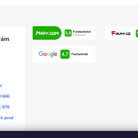
4,7
Fantastické
z
0 666
1 876
 k prod