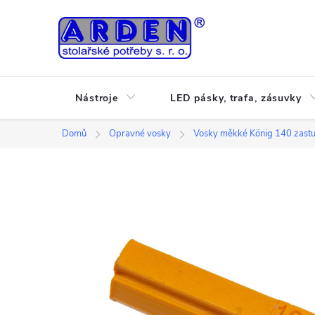
Přejít
na
obsah
Nástroje
LED pásky, trafa, zásuvky
Domů
Opravné vosky
Vosky měkké König 140 zast