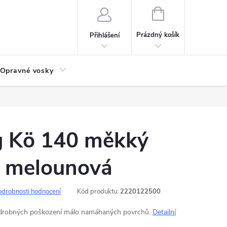
NÁKUPNÍ
KOŠÍK
Prázdný košík
Přihlášení
Opravné vosky
g Kö 140 měkký
á melounová
odrobnosti hodnocení
Kód produktu:
2220122500
 drobných poškození málo namáhaných povrchů.
Detailní