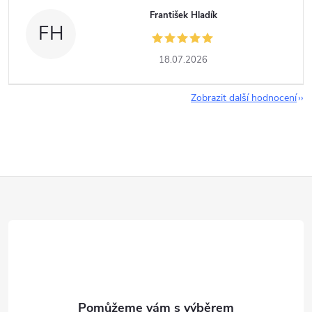
František Hladík
FH
18.07.2026
Zobrazit další hodnocení
Z
á
p
a