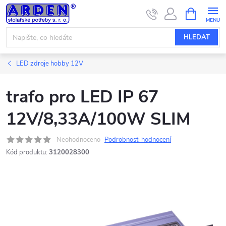
Přejít
NÁKUPNÍ
KOŠÍK
na
obsah
HLEDAT
LED zdroje hobby 12V
trafo pro LED IP 67
12V/8,33A/100W SLIM
Neohodnoceno
Podrobnosti hodnocení
Kód produktu:
3120028300