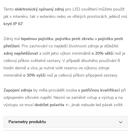
Tento
elektronický spínaný zdroj
pro LED osvětlení můžete použít
jak v interiéru, tak v exteriéru nebo ve vlhkých prostorách, jelikož má
krytí IP 67
.
Zdroj má
tepelnou pojistku
,
pojistku proti zkratu
a
pojistku proti
přetížení
. Pro zachování co nejdelší životnosti zdroje je důležité
zdroj nepřetěžovat
a volit jeho výkon minimálně
o 20% větší
než je
celkový příkon světelné sestavy. V případě dlouhého používání 8
hodin denně a více, je nutné volit rezervu ve výkonu zdroje
minimálně
o 30% vyšší
než je celkový příkon připojené sestavy.
Zapojení zdroje
by měla provádět osoba
s patřičnou kvalifikací
při
odpojeném síťovém napětí. Nesmí se zaměnit vstup a výstup a na
výstupu se musí
dodržet polarita +-
, jinak nebude led pásek svítit.
Parametry produktu