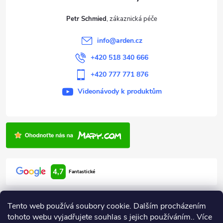
t
Petr Schmied
í
info
@
arden.cz
+420 518 340 666
+420 777 771 876
Videonávody k produktům
4,7
Fantastické
Tento web používá soubory cookie. Dalším procházením
tohoto webu vyjadřujete souhlas s jejich používáním.. Více