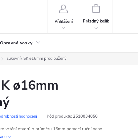
NÁKUPNÍ
KOŠÍK
Prázdný košík
Přihlášení
Opravné vosky
sukovník SK ø16mm prodloužený
 SK ø16mm
ný
odrobnosti hodnocení
Kód produktu:
2510034050
pro vrtání otvorů o průměru 16mm pomocí ruční nebo
mace