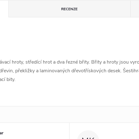
RECENZE
cí hroty, středící hrot a dva řezné břity. Břity a hroty jsou vy
řevin, překližky a laminovaných dřevotřískových desek. Šestihr
cí bity.
ar