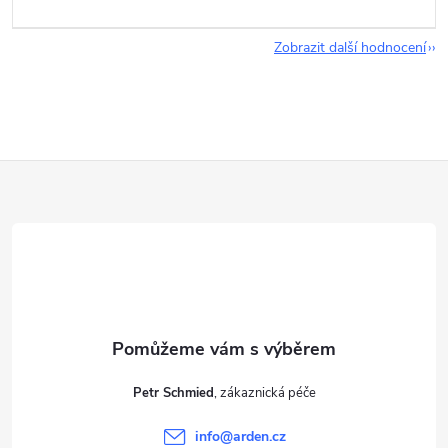
Zobrazit další hodnocení
Z
á
p
a
t
Petr Schmied
í
info
@
arden.cz