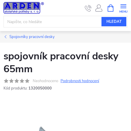
Přejít
NÁKUPNÍ
KOŠÍK
na
obsah
HLEDAT
Spojovníky pracovní desky
spojovník pracovní desky
65mm
Neohodnoceno
Podrobnosti hodnocení
Kód produktu:
1320050000