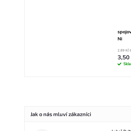
spojo
Ni
2,89 Kč 
3,50
Skl