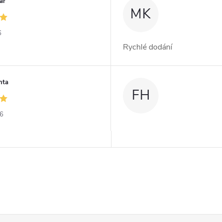
ar
MK
6
Rychlé dodání
nta
FH
26