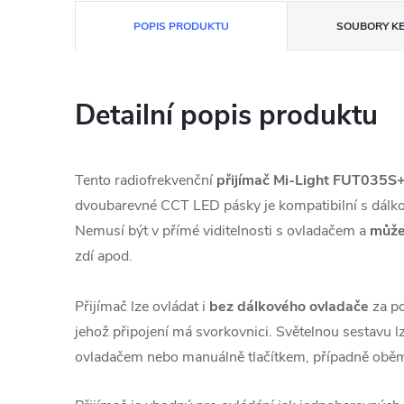
POPIS PRODUKTU
SOUBORY KE
Detailní popis produktu
Tento radiofrekvenční
přijímač Mi-Light FUT035S
dvoubarevné CCT LED pásky je kompatibilní s dálk
Nemusí být v přímé viditelnosti s ovladačem a
může
zdí apod.
Přijímač lze ovládat i
bez dálkového ovladače
za po
jehož připojení má svorkovnici. Světelnou sestavu l
ovladačem nebo manuálně tlačítkem, případně obě