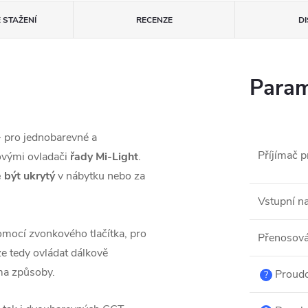
 STAŽENÍ
RECENZE
D
Param
+
pro jednobarevné a
Příjímač p
ovými ovladači
řady Mi-Light
.
 být ukrytý
v nábytku nebo za
Vstupní na
mocí zvonkového tlačítka, pro
Přenosová
ze tedy ovládat dálkově
ma způsoby.
Proudo
?