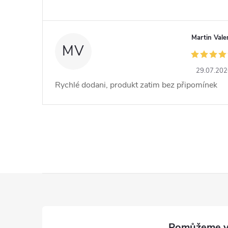
Martin Vale
MV
29.07.20
Rychlé dodani, produkt zatim bez připomínek
Z
á