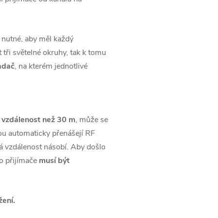
e nutné, aby měl každý
 tři světelné okruhy, tak k tomu
adač
, na kterém jednotlivé
í vzdálenost než 30 m
, může se
bou automaticky přenášejí RF
á vzdálenost násobí. Aby došlo
to přijímače
musí být
žení.