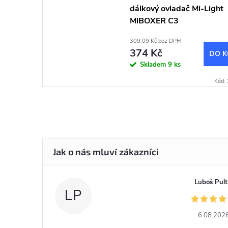
dálkový ovladač Mi-Light
MiBOXER C3
309,09 Kč bez DPH
374 Kč
DO K
Skladem
9 ks
Kód:
Luboš Pult
LP
6.08.202