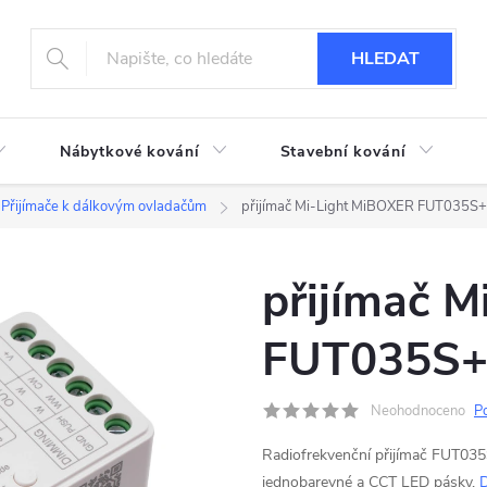
HLEDAT
Nábytkové kování
Stavební kování
Přijímače k dálkovým ovladačům
přijímač Mi-Light MiBOXER FUT035S+
přijímač 
FUT035S+ 
Neohodnoceno
P
Radiofrekvenční přijímač FUT03
jednobarevné a CCT LED pásky.
D