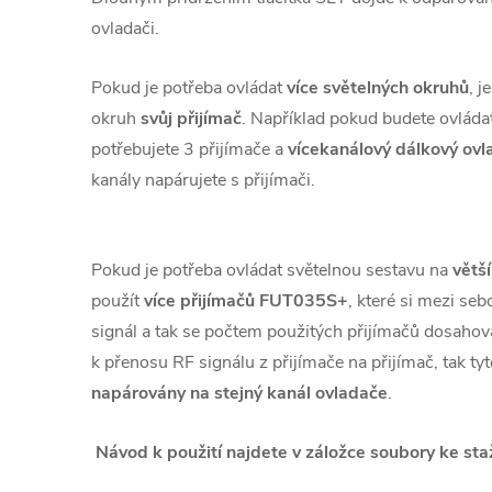
ovladači.
Pokud je potřeba ovládat
více světelných okruhů
, j
okruh
svůj přijímač
. Například pokud budete ovládat
potřebujete 3 přijímače a
vícekanálový dálkový ovl
kanály napárujete s přijímači.
Pokud je potřeba ovládat světelnou sestavu na
větš
použít
více přijímačů FUT035S+
, které si mezi se
signál a tak se počtem použitých přijímačů dosahov
k přenosu RF signálu z přijímače na přijímač, tak ty
napárovány na stejný kanál ovladače
.
Návod k použití najdete v záložce soubory ke sta