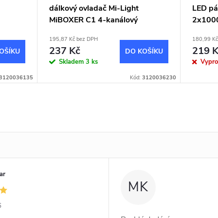
dálkový ovladač Mi-Light
LED p
MiBOXER C1 4-kanálový
2x100
6000K
195,87 Kč bez DPH
180,99 Kč
237 Kč
219 K
OŠÍKU
DO KOŠÍKU
Skladem
3 ks
Vypr
3120036135
Kód:
3120036230
ar
MK
6