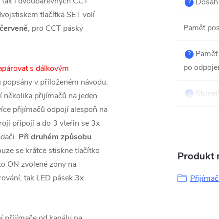
, tak i dvoubarevných CCT
Dosah 
?
ojstiskem tlačítka SET volí
Paměť pos
červeně
, pro CCT pásky
Paměť 
?
po odpojen
napárovat s dálkovým
u popsány v přiloženém návodu.
Stupeň 
?
 několika přijímačů na jeden
více přijímačů odpojí alespoň na
oji připojí a do 3 vteřin se 3x
adači.
Při druhém způsobu
uze se krátce stiskne tlačítko
Produkt n
ítko ON zvolené zóny na
ování, tak LED pásek 3x
Přijíma
í příjímače od kanálu na