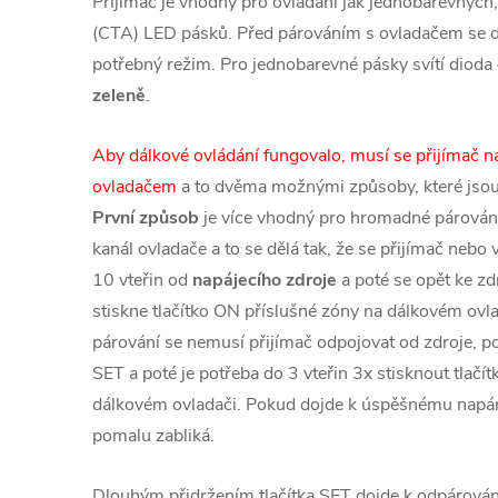
Přijímač je vhodný pro ovládání jak jednobarevných
(CTA) LED pásků. Před párováním s ovladačem se dv
potřebný režim. Pro jednobarevné pásky svítí dioda
zeleně
.
Aby dálkové ovládání fungovalo, musí se přijímač 
ovladačem
a to dvěma možnými způsoby, které jso
První způsob
je více vhodný pro hromadné párování
kanál ovladače a to se dělá tak, že se přijímač nebo 
10 vteřin od
napájecího zdroje
a poté se opět ke zdr
stiskne tlačítko ON příslušné zóny na dálkovém ovl
párování se nemusí přijímač odpojovat od zdroje, po
SET a poté je potřeba do 3 vteřin 3x stisknout tlač
dálkovém ovladači. Pokud dojde k úspěšnému napár
pomalu zabliká.
Dlouhým přidržením tlačítka SET dojde k odpárován