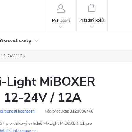
NÁKUPNÍ
KOŠÍK
Prázdný košík
Přihlášení
Opravné vosky
 12-24V / 12A
Mi-Light MiBOXER
12-24V / 12A
odrobnosti hodnocení
Kód produktu:
3120036440
5S+ pro dálkový ovladač Mi-Light MiBOXER C1 pro
etailní informace