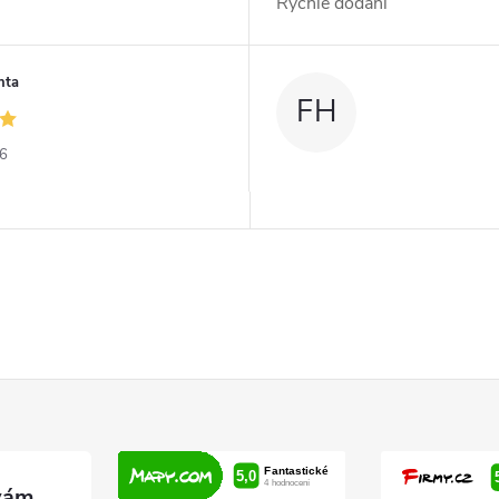
Rychlé dodání
nta
FH
26