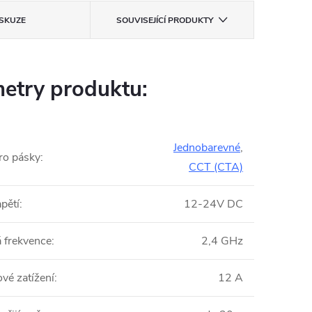
ISKUZE
SOUVISEJÍCÍ PRODUKTY
etry produktu:
Jednobarevné
,
ro pásky
:
CCT (CTA)
pětí
:
12-24V DC
 frekvence
:
2,4 GHz
vé zatížení
:
12 A