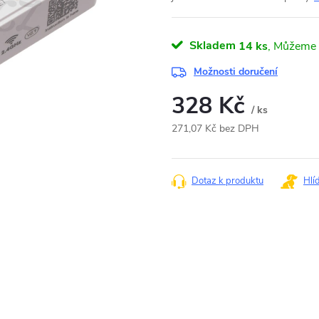
Skladem
14 ks
Možnosti doručení
328 Kč
/ ks
271,07 Kč bez DPH
Měrná
cena:
Dotaz k produktu
Hlí