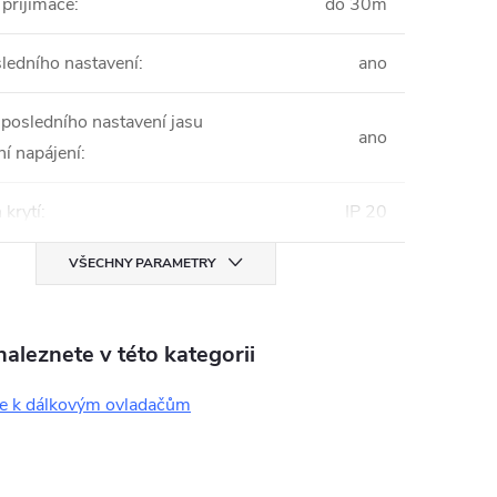
přijímače
:
do 30m
ledního nastavení
:
ano
posledního nastavení jasu
ano
í napájení
:
krytí
:
IP 20
VŠECHNY PARAMETRY
aleznete v této kategorii
če k dálkovým ovladačům