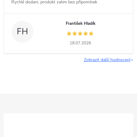
Rychlé dodani, produkt zatim bez připomínek
František Hladík
FH
18.07.2026
Zobrazit další hodnocení
Z
á
p