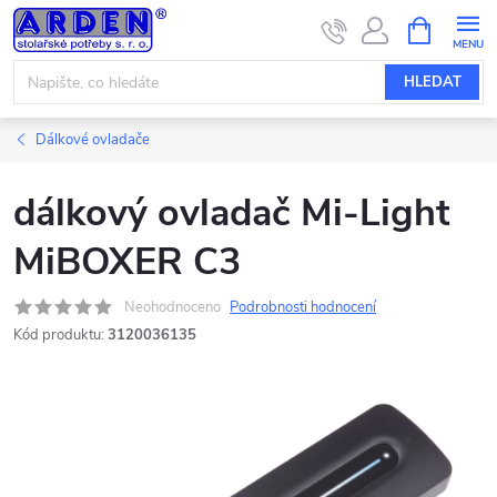
Přejít
NÁKUPNÍ
KOŠÍK
na
obsah
HLEDAT
Dálkové ovladače
dálkový ovladač Mi-Light
MiBOXER C3
Neohodnoceno
Podrobnosti hodnocení
Kód produktu:
3120036135