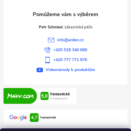
a
t
Petr Schmied
í
info
@
arden.cz
+420 518 340 666
+420 777 771 876
Videonávody k produktům
4,7
Fantastické