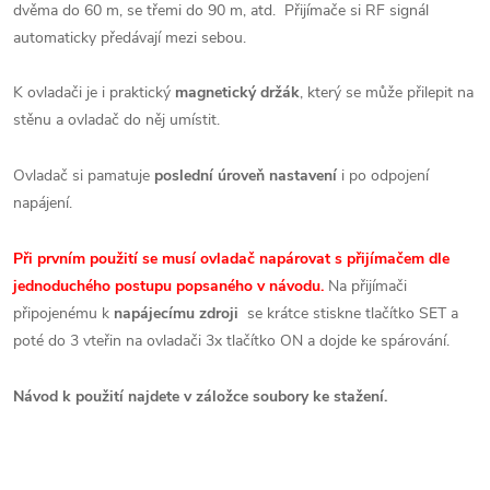
dvěma do 60 m, se třemi do 90 m, atd. Přijímače si RF signál
automaticky předávají mezi sebou.
K ovladači je i praktický
magnetický držák
, který se může přilepit na
stěnu a ovladač do něj umístit.
Ovladač si pamatuje
poslední úroveň nastavení
i po odpojení
napájení.
Při prvním použití se musí ovladač napárovat s přijímačem dle
jednoduchého postupu popsaného v návodu.
Na
přijímači
připojenému k
napájecímu zdroji
se krátce stiskne tlačítko SET a
poté do 3 vteřin na ovladači 3x tlačítko ON a dojde ke spárování.
Návod k použití najdete v záložce soubory ke stažení.