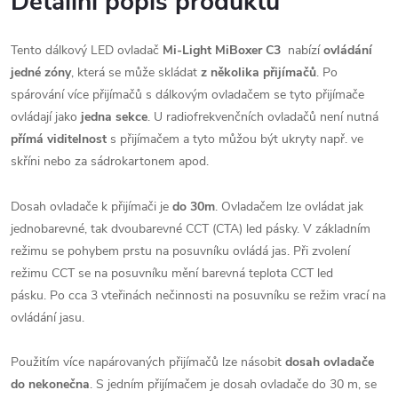
Detailní popis produktu
Tento dálkový LED ovladač
Mi-Light MiBoxer C3
nabízí
ovládání
jedné zóny
, která se může skládat
z několika přijímačů
. Po
spárování více přijímačů s dálkovým ovladačem se tyto přijímače
ovládají jako
jedna sekce
. U radiofrekvenčních ovladačů není nutná
přímá viditelnost
s přijímačem a tyto můžou být ukryty např. ve
skříni nebo za sádrokartonem apod.
Dosah ovladače k přijímači je
do
30m
. Ovladačem lze ovládat jak
jednobarevné, tak dvoubarevné CCT (CTA) led pásky. V základním
režimu se pohybem prstu na posuvníku ovládá jas. Při zvolení
režimu CCT se na posuvníku mění barevná teplota CCT led
pásku. Po cca 3 vteřinách nečinnosti na posuvníku se režim vrací na
ovládání jasu.
Použitím více napárovaných přijímačů lze násobit
dosah ovladače
do nekonečna
. S jedním přijímačem je dosah ovladače do 30 m, se