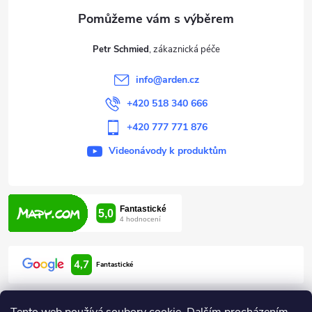
a
t
Petr Schmied
í
info
@
arden.cz
+420 518 340 666
+420 777 771 876
Videonávody k produktům
4,7
Fantastické