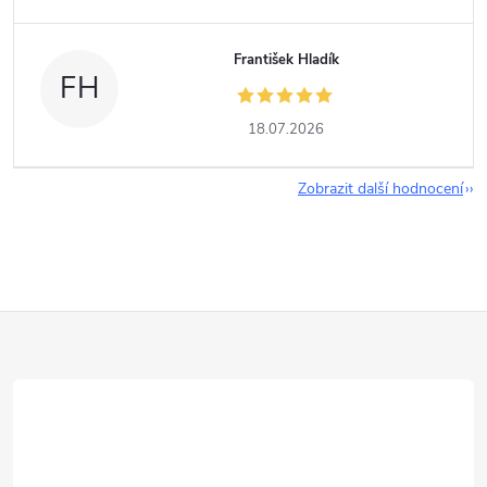
František Hladík
FH
18.07.2026
Zobrazit další hodnocení
Z
á
p