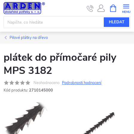
Přejít
NÁKUPNÍ
KOŠÍK
na
obsah
HLEDAT
Pilové plátky na dřevo
plátek do přímočaré pily
MPS 3182
Neohodnoceno
Podrobnosti hodnocení
Kód produktu:
2710145000