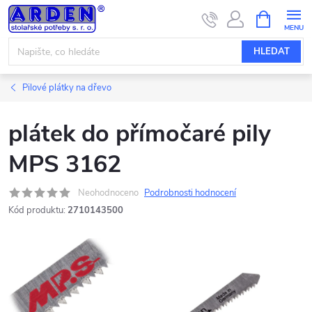
Přejít
NÁKUPNÍ
KOŠÍK
na
obsah
HLEDAT
Pilové plátky na dřevo
plátek do přímočaré pily
MPS 3162
Neohodnoceno
Podrobnosti hodnocení
Kód produktu:
2710143500