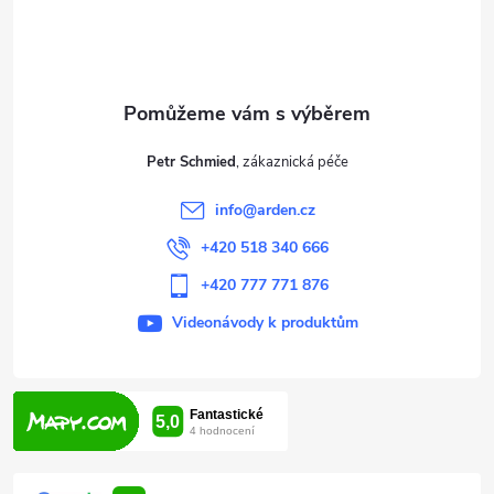
p
a
t
Petr Schmied
í
info
@
arden.cz
+420 518 340 666
+420 777 771 876
Videonávody k produktům