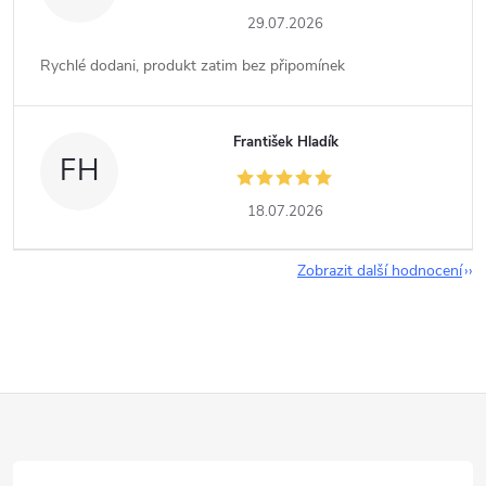
29.07.2026
Rychlé dodani, produkt zatim bez připomínek
František Hladík
FH
18.07.2026
Zobrazit další hodnocení
Z
á