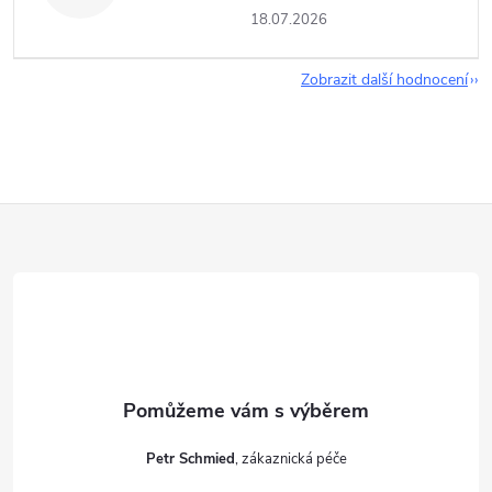
18.07.2026
Zobrazit další hodnocení
Z
á
p
a
t
Petr Schmied