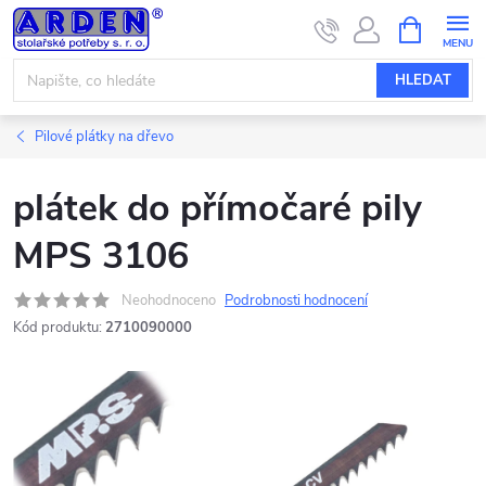
Přejít
NÁKUPNÍ
KOŠÍK
na
obsah
HLEDAT
Pilové plátky na dřevo
plátek do přímočaré pily
MPS 3106
Neohodnoceno
Podrobnosti hodnocení
Kód produktu:
2710090000