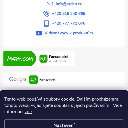
í
info
@
arden.cz
+420 518 340 666
+420 777 771 876
Videonávody k produktům
4,7
Fantastické
Tento web používá soubory cookie. Dalším procházením
tohoto webu vyjadřujete souhlas s jejich používáním.. Více
informací
zde
.
Informace pro vás
Nastavení