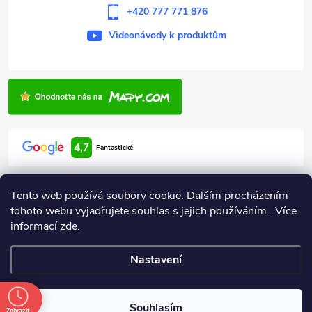
+420 777 771 876
Videonávody k produktům
4,7
Fantastické
Tento web používá soubory cookie. Dalším procházením
tohoto webu vyjadřujete souhlas s jejich používáním.. Více
informací
zde
.
Informace pro vás
Nastavení
Copyright 2026
ARDEN HODONÍN
. Všechna práva vyhrazena.
Souhlasím
Zobrazit