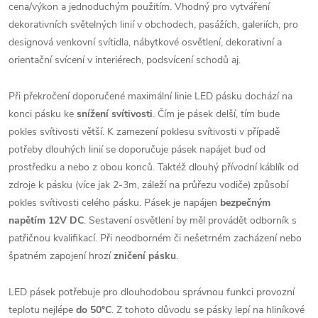
cena/výkon a jednoduchým použitím. Vhodný pro vytváření
dekorativních světelných linií v obchodech, pasážích, galeriích, pro
designová venkovní svítidla, nábytkové osvětlení, dekorativní a
orientační svícení v interiérech, podsvícení schodů aj.
Při překročení doporučené maximální linie LED pásku dochází na
konci pásku ke
snížení svítivosti
. Čím je pásek delší, tím bude
pokles svítivosti větší. K zamezení poklesu svítivosti v případě
potřeby dlouhých linií se doporučuje pásek napájet buď od
prostředku a nebo z obou konců. Taktéž dlouhý přívodní káblík od
zdroje k pásku (více jak 2-3m, záleží na průřezu vodiče) způsobí
pokles svítivosti celého pásku. Pásek je napájen
bezpečným
napětím 12V DC
. Sestavení osvětlení by měl provádět odborník s
patřičnou kvalifikací. Při neodborném či nešetrném zacházení nebo
špatném zapojení hrozí
zničení pásku
.
LED pásek potřebuje pro dlouhodobou správnou funkci provozní
teplotu nejlépe
do 50°C
. Z tohoto důvodu se pásky lepí na hliníkové