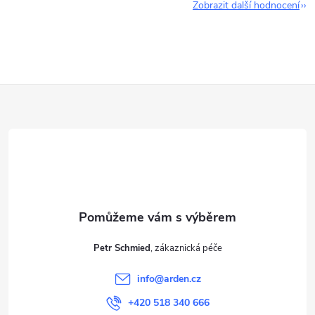
Zobrazit další hodnocení
Z
á
p
a
t
Petr Schmied
í
info
@
arden.cz
+420 518 340 666