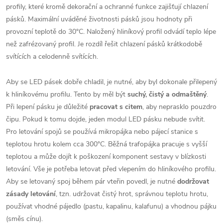
profily, které kromě dekorační a ochranné funkce zajišťují chlazení
pásků. Maximální uváděné životnosti pásků jsou hodnoty při
provozní teplotě do 30°C. Naložený hliníkový profil odvádí teplo lépe
než zafrézovaný profil. Je rozdíl řešit chlazení pásků krátkodobě
svítících a celodenně svítících.
Aby se LED pásek dobře chladil, je nutné, aby byl dokonale přilepený
k hliníkovému profilu. Tento by měl být
suchý, čistý a odmaštěný
.
Při lepení pásku je důležité
pracovat s citem
, aby neprasklo pouzdro
čipu. Pokud k tomu dojde, jeden modul LED pásku nebude svítit.
Pro letování spojů se používá mikropájka nebo pájecí stanice s
teplotou hrotu kolem cca 300°C. Běžná trafopájka pracuje s vyšší
teplotou a může dojít k poškození komponent sestavy v blízkosti
letování. Vše je potřeba letovat před vlepením do hliníkového profilu.
Aby se letovaný spoj během pár vteřin povedl, je nutné
dodržovat
zásady letování
, tzn. udržovat čistý hrot, správnou teplotu hrotu,
používat vhodné pájedlo (pastu, kapalinu, kalafunu) a vhodnou pájku
(směs cínu).