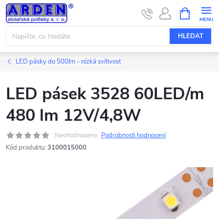
Přejít
NÁKUPNÍ
KOŠÍK
na
obsah
HLEDAT
LED pásky do 500lm - nízká svítivost
LED pásek 3528 60LED/m
480 lm 12V/4,8W
Neohodnoceno
Podrobnosti hodnocení
Kód produktu:
3100015000