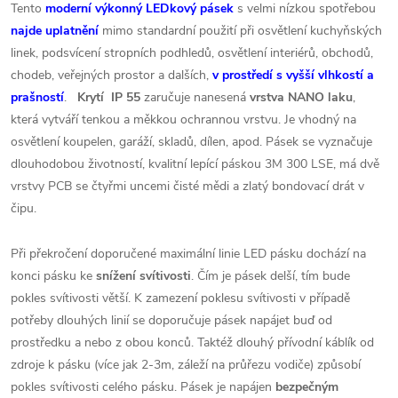
Tento
moderní výkonný LEDkový pásek
s velmi nízkou spotřebou
najde uplatnění
mimo standardní použití při osvětlení kuchyňských
linek, podsvícení stropních podhledů, osvětlení interiérů, obchodů,
chodeb, veřejných prostor a dalších,
v prostředí s vyšší vlhkostí a
prašností
.
Krytí IP 55
zaručuje nanesená
vrstva NANO laku
,
která vytváří tenkou a měkkou ochrannou vrstvu. Je vhodný na
osvětlení koupelen, garáží, skladů, dílen, apod. Pásek se vyznačuje
dlouhodobou životností, kvalitní lepící páskou 3M 300 LSE, má dvě
vrstvy PCB se čtyřmi uncemi čisté mědi a zlatý bondovací drát v
čipu.
Při překročení doporučené maximální linie LED pásku dochází na
konci pásku ke
snížení svítivosti
. Čím je pásek delší, tím bude
pokles svítivosti větší. K zamezení poklesu svítivosti v případě
potřeby dlouhých linií se doporučuje pásek napájet buď od
prostředku a nebo z obou konců. Taktéž dlouhý přívodní káblík od
zdroje k pásku (více jak 2-3m, záleží na průřezu vodiče) způsobí
pokles svítivosti celého pásku. Pásek je napájen
bezpečným