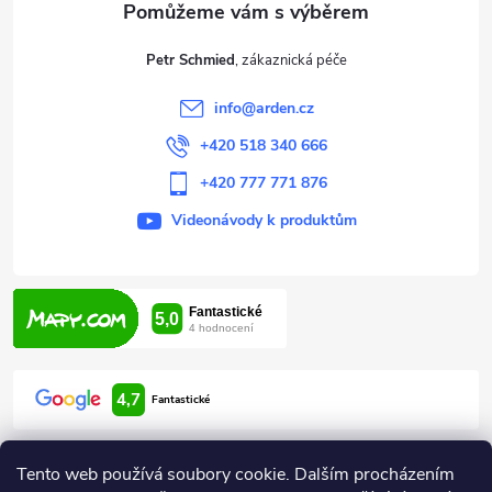
t
Petr Schmied
í
info
@
arden.cz
+420 518 340 666
+420 777 771 876
Videonávody k produktům
4,7
Fantastické
Tento web používá soubory cookie. Dalším procházením