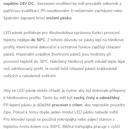
napětím 24V DC
. Sestavení osvětlení by měl provádět odborník s
patřičnou kvalifikací. Při neodborném či nešetrném zacházení nebo
špatném zapojení hrozí
zničení pásku
.
LED pásek potřebuje pro dlouhodobou správnou funkci provozní
teplotu nejlépe
do 50°C
. Z tohoto důvodu se pásky lepí na hliníkové
profily, které kromě dekorační a ochranné funkce zajišťují chlazení
pásků. Maximální uváděné životnosti pásků jsou hodnoty při
provozní teplotě do 30°C. Naložený hliníkový profil odvádí teplo lépe
než zafrézovaný profil. Je rozdíl řešit chlazení pásků krátkodobě
svítících a celodenně svítících.
Aby se LED pásek dobře chladil, je nutné, aby byl dokonale přilepený
k hliníkovému profilu. Tento by měl být
suchý, čistý a odmaštěný
.
Při lepení pásku je důležité
pracovat s citem
, aby neprasklo pouzdro
čipu. Pokud k tomu dojde, jeden modul LED pásku nebude svítit.
Pro letování spojů se používá mikropájka nebo pájecí stanice s
teplotou hrotu kolem cca 300°C. Běžná trafopájka pracuje s vyšší