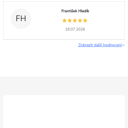
František Hladík
FH
18.07.2026
Zobrazit další hodnocení
Z
á
p
a