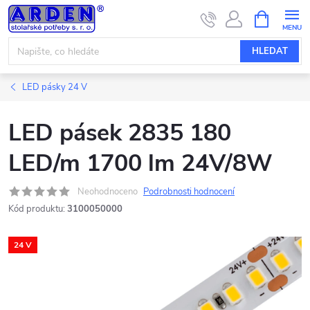
Přejít
NÁKUPNÍ
KOŠÍK
na
obsah
HLEDAT
LED pásky 24 V
LED pásek 2835 180
LED/m 1700 lm 24V/8W
Neohodnoceno
Podrobnosti hodnocení
Kód produktu:
3100050000
24 V