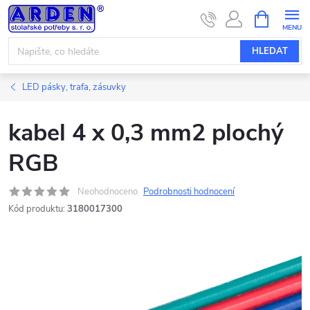
Přejít
NÁKUPNÍ
KOŠÍK
na
obsah
HLEDAT
LED pásky, trafa, zásuvky
kabel 4 x 0,3 mm2 plochý
RGB
Neohodnoceno
Podrobnosti hodnocení
Kód produktu:
3180017300