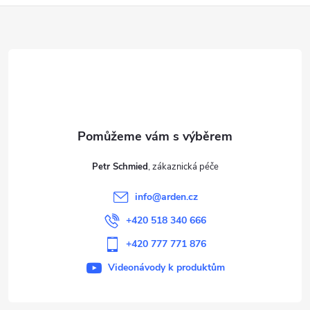
Z
á
p
a
t
Petr Schmied
í
info
@
arden.cz
+420 518 340 666
+420 777 771 876
Videonávody k produktům