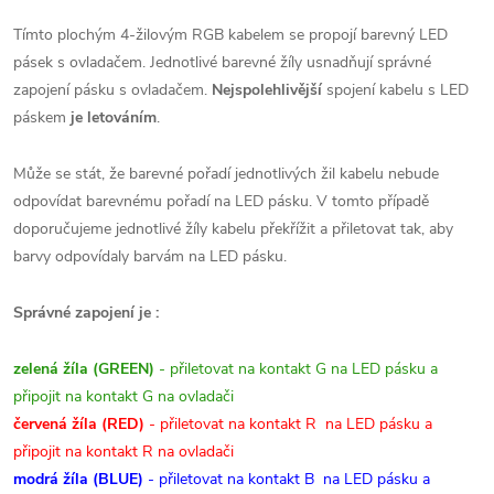
Tímto plochým 4-žilovým RGB kabelem se propojí barevný LED
pásek s ovladačem. Jednotlivé barevné žíly usnadňují správné
zapojení pásku s ovladačem.
Nejspolehlivější
spojení kabelu s LED
páskem
je letováním
.
Může se stát, že barevné pořadí jednotlivých žil kabelu nebude
odpovídat barevnému pořadí na LED pásku. V tomto případě
doporučujeme jednotlivé žíly kabelu překřížit a přiletovat tak, aby
barvy odpovídaly barvám na LED pásku.
Správné zapojení je :
zelená žíla (GREEN)
- přiletovat na kontakt G na LED pásku a
připojit na kontakt G na ovladači
červená žíla (RED)
- přiletovat na kontakt R na LED pásku a
připojit na kontakt R na ovladači
modrá žíla (BLUE)
- přiletovat na kontakt B na LED pásku a