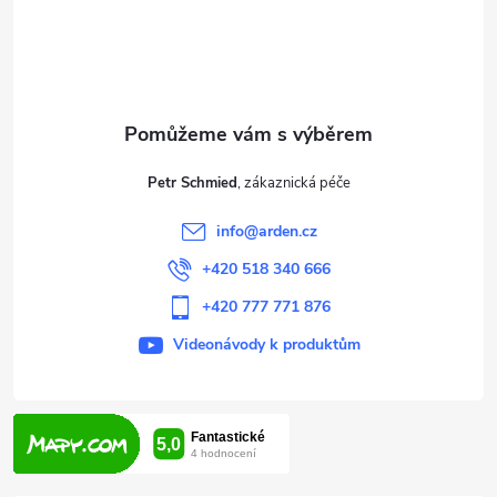
á
p
a
t
Petr Schmied
í
info
@
arden.cz
+420 518 340 666
+420 777 771 876
Videonávody k produktům