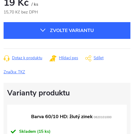
19 Kč
/ ks
15,70 Kč bez DPH
Měrná
cena:
ZVOLTE VARIANTU
Dotaz k produktu
Hlídací pes
Sdílet
Značka:
TKZ
Barva 60/10 HD: žlutý zinek
0820101000
Skladem
(15 ks)