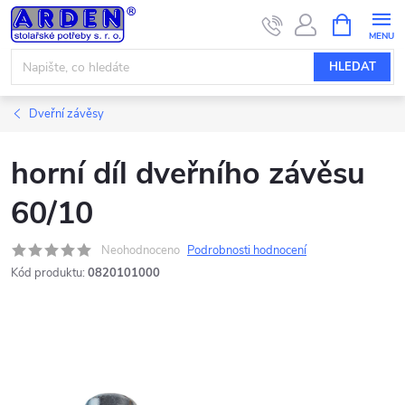
Přejít
NÁKUPNÍ
KOŠÍK
na
obsah
HLEDAT
Dveřní závěsy
horní díl dveřního závěsu
60/10
Neohodnoceno
Podrobnosti hodnocení
Kód produktu:
0820101000