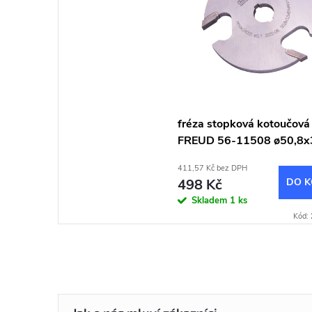
fréza stopková kotoučová
FREUD 56-11508 ø50,8
411,57 Kč bez DPH
498 Kč
DO K
Skladem
1 ks
Kód: