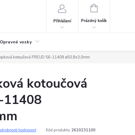
NÁKUPNÍ
KOŠÍK
Prázdný košík
Přihlášení
Opravné vosky
stopková kotoučová FREUD 56-11408 ø50,8x3,0mm
pková kotoučová
-11408
0mm
odrobnosti hodnocení
Kód produktu:
2610231100