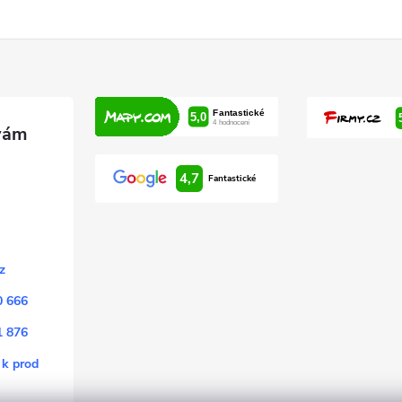
4,7
Fantastické
z
0 666
1 876
 k prod