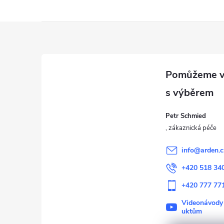
Z
á
p
a
Petr Schmied
t
í
info
@
arden.c
+420 518 34
+420 777 77
Videonávody
uktům