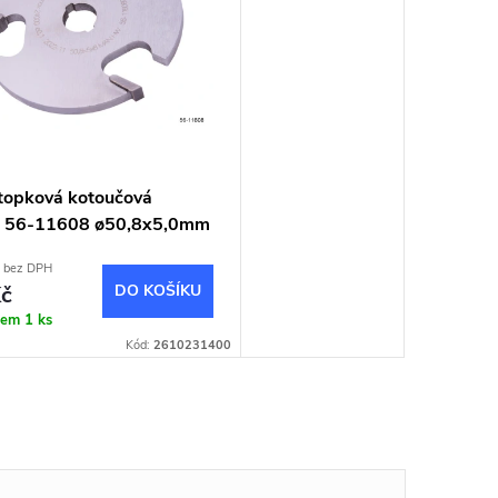
stopková kotoučová
 56-11608 ø50,8x5,0mm
 bez DPH
č
DO KOŠÍKU
dem
1 ks
Kód:
2610231400