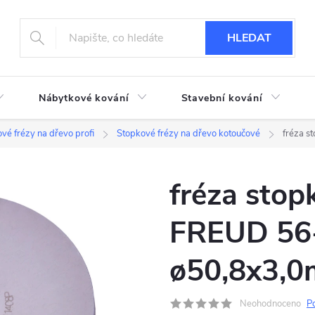
HLEDAT
Nábytkové kování
Stavební kování
vé frézy na dřevo profi
Stopkové frézy na dřevo kotoučové
fréza 
fréza sto
FREUD 56
ø50,8x3,
Neohodnoceno
P