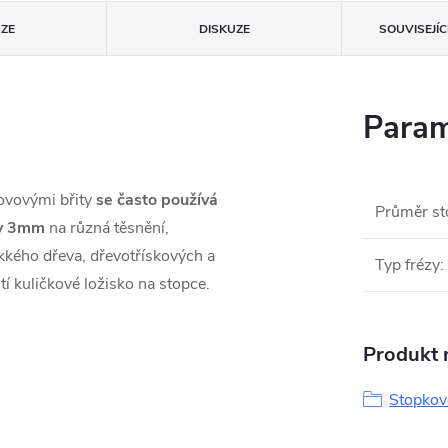
ZE
DISKUZE
SOUVISEJÍ
Param
ovovými břity
se často používá
Průměr st
ky 3mm
na různá těsnění,
kého dřeva, dřevotřískových a
Typ frézy
:
tí kuličkové ložisko na stopce.
Produkt n
Stopkov