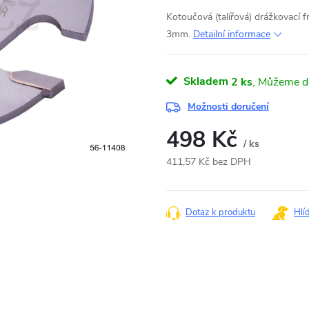
Kotoučová (talířová) drážkovací f
3mm.
Detailní informace
Skladem
2 ks
Možnosti doručení
498 Kč
/ ks
411,57 Kč bez DPH
Měrná
cena:
Dotaz k produktu
Hlí