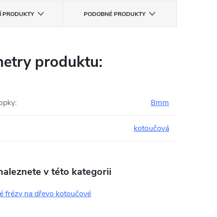
CÍ PRODUKTY
PODOBNÉ PRODUKTY
etry produktu:
opky
:
8mm
kotoučová
aleznete v této kategorii
é frézy na dřevo kotoučové