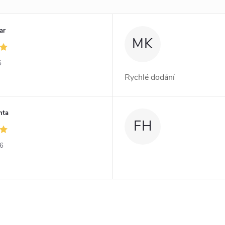
ar
MK
6
Rychlé dodání
nta
FH
26