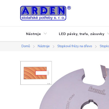
Přejít
na
obsah
Nástroje
LED pásky, trafa, zásuvky
Domů
Nástroje
Stopkové frézy na dřevo
Stopko