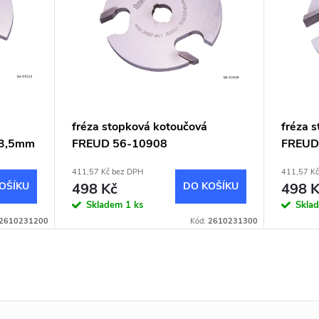
fréza stopková kotoučová
fréza 
x3,5mm
FREUD 56-10908
FREUD
ø50,8x3,97mm
411,57 Kč bez DPH
411,57 Kč
OŠÍKU
498 Kč
DO KOŠÍKU
498 K
Skladem
1 ks
Skla
2610231200
Kód:
2610231300