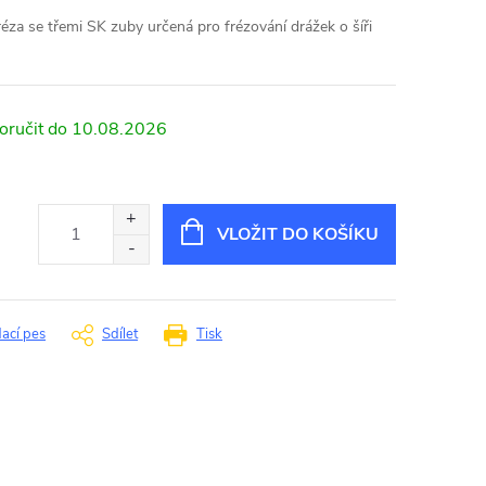
réza se třemi SK zuby určená pro frézování drážek o šíři
10.08.2026
VLOŽIT DO KOŠÍKU
dací pes
Sdílet
Tisk