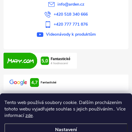
í
info
@
arden.cz
+420 518 340 666
+420 777 771 876
Videonávody k produktům
4,7
Fantastické
Tento web používá soubory cookie. Dalším procházením
tohoto webu vyjadřujete souhlas s jejich používáním.. Více
informací
zde
.
Informace pro vás
Nastavení