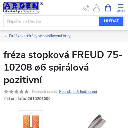
Přejít
NÁKUPNÍ
KOŠÍK
na
obsah
HLEDAT
Drážkovací frézy se spirálovými břity
fréza stopková FREUD 75-
10208 ø6 spirálová
pozitivní
Neohodnoceno
Podrobnosti hodnocení
Kód produktu:
2610206000