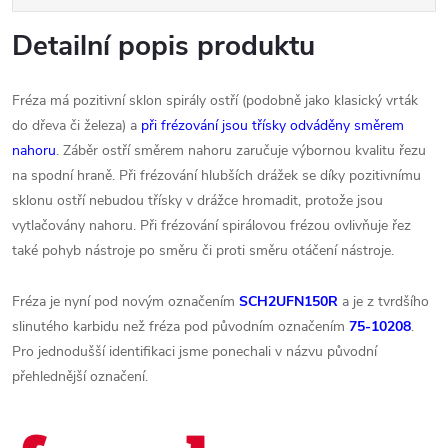
Detailní popis produktu
Fréza má pozitivní sklon spirály ostří (podobně jako klasický vrták
do dřeva či železa) a
při frézování jsou třísky odváděny směrem
nahoru
. Záběr ostří směrem nahoru zaručuje výbornou kvalitu řezu
na spodní hraně. Při frézování hlubších drážek se díky pozitivnímu
sklonu ostří nebudou třísky v drážce hromadit, protože jsou
vytlačovány nahoru. Při frézování spirálovou frézou ovlivňuje řez
také pohyb nástroje po směru či proti směru otáčení nástroje.
Fréza je nyní pod novým označením
SCH2UFN150R
a je z tvrdšího
slinutého karbidu než fréza pod původním označením
75-10208
.
Pro jednodušší identifikaci jsme ponechali v názvu původní
přehlednější označení.