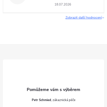
18.07.2026
Zobrazit další hodnocení
Z
á
p
a
t
Petr Schmied