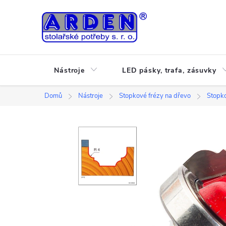
Přejít
na
obsah
Nástroje
LED pásky, trafa, zásuvky
Domů
Nástroje
Stopkové frézy na dřevo
Stopko