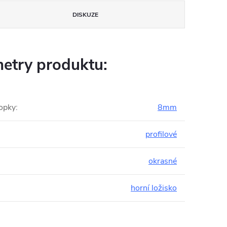
DISKUZE
etry produktu:
opky
:
8mm
profilové
:
okrasné
horní ložisko