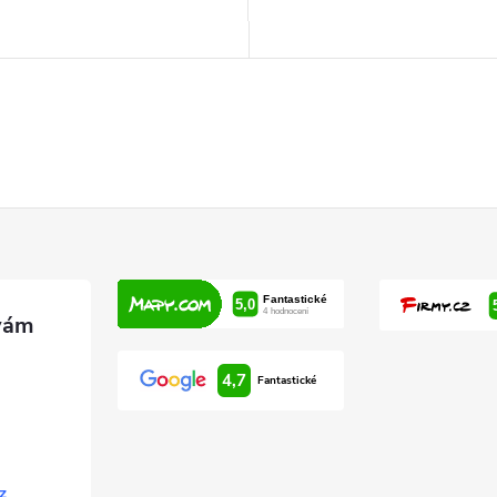
4,7
Fantastické
z