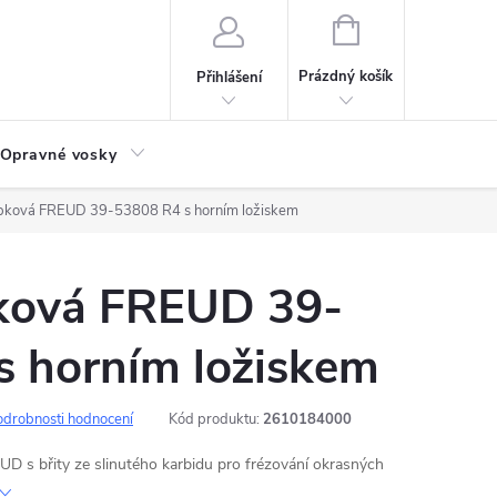
NÁKUPNÍ
KOŠÍK
Prázdný košík
Přihlášení
Opravné vosky
opková FREUD 39-53808 R4 s horním ložiskem
pková FREUD 39-
s horním ložiskem
odrobnosti hodnocení
Kód produktu:
2610184000
UD s břity ze slinutého karbidu pro frézování okrasných