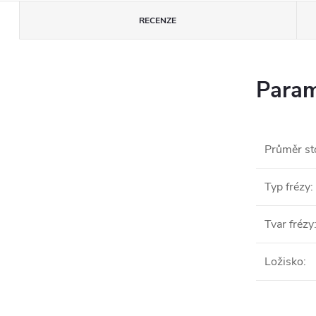
RECENZE
Param
Průměr st
Typ frézy
:
Tvar frézy
Ložisko
: