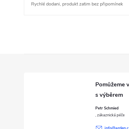
Rychlé dodani, produkt zatim bez připomínek
Z
á
p
a
Petr Schmied
t
info
@
arden.c