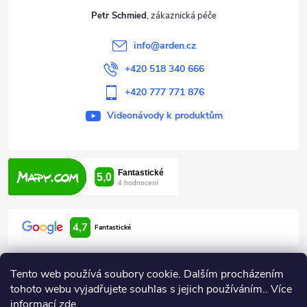
t
Petr Schmied
í
info
@
arden.cz
+420 518 340 666
+420 777 771 876
Videonávody k produktům
4,7
Fantastické
Tento web používá soubory cookie. Dalším procházením
tohoto webu vyjadřujete souhlas s jejich používáním.. Více
informací
zde
.