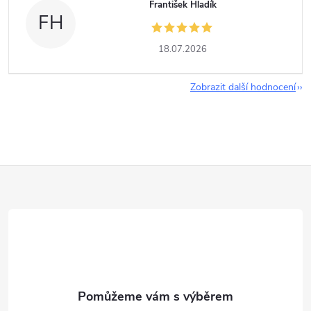
František Hladík
FH
18.07.2026
Zobrazit další hodnocení
Z
á
p
a