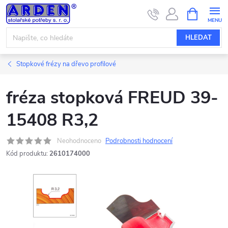
Přejít
NÁKUPNÍ
KOŠÍK
na
obsah
HLEDAT
Stopkové frézy na dřevo profilové
fréza stopková FREUD 39-
15408 R3,2
Neohodnoceno
Podrobnosti hodnocení
Kód produktu:
2610174000