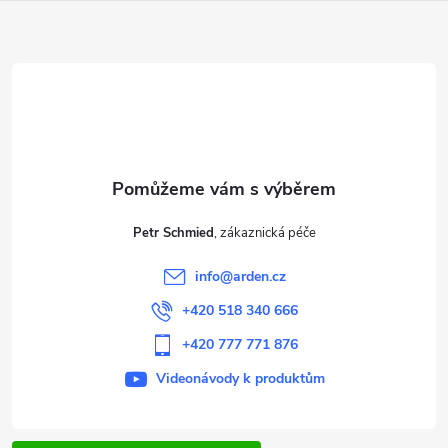
Z
á
p
a
t
Petr Schmied
í
info
@
arden.cz
+420 518 340 666
+420 777 771 876
Videonávody k produktům