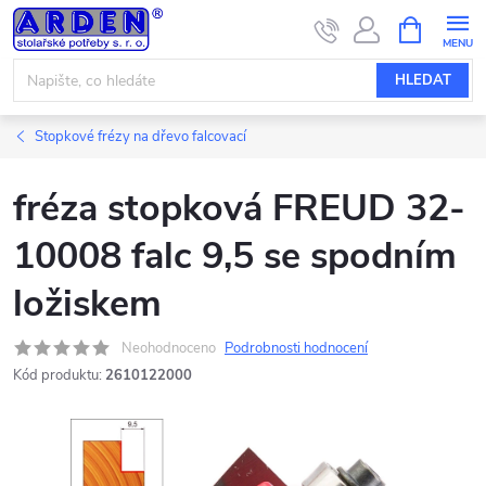
Přejít
NÁKUPNÍ
KOŠÍK
na
obsah
HLEDAT
Stopkové frézy na dřevo falcovací
fréza stopková FREUD 32-
10008 falc 9,5 se spodním
ložiskem
Neohodnoceno
Podrobnosti hodnocení
Kód produktu:
2610122000