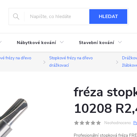
HLEDAT
Nábytkové kování
Stavební kování
vé frézy na dřevo
Stopkové frézy na dřevo
Drážkov
drážkovací
žlábkov
fréza sto
10208 R2,
Neohodnoceno
P
Profesionální stopková fréza FR