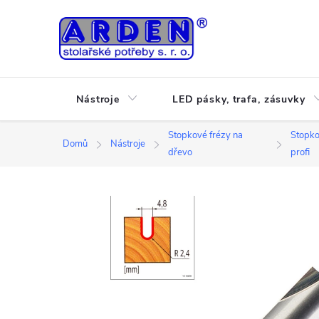
Přejít
na
obsah
Nástroje
LED pásky, trafa, zásuvky
Stopkové frézy na
Stopko
Domů
Nástroje
dřevo
profi