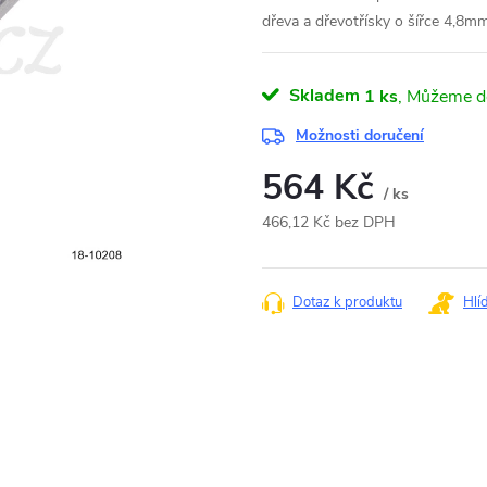
dřeva a dřevotřísky o šířce 4,8mm
Skladem
1 ks
Možnosti doručení
564 Kč
/ ks
466,12 Kč bez DPH
Měrná
cena:
Dotaz k produktu
Hlí