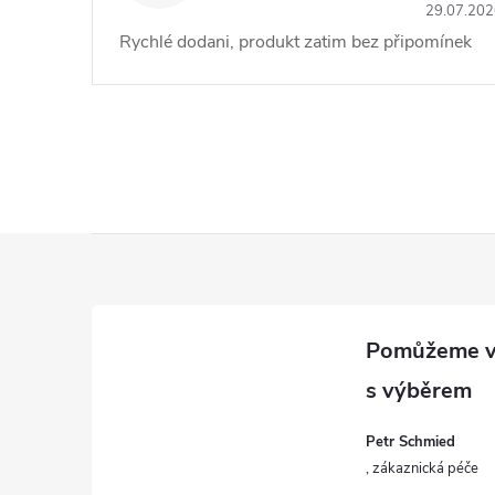
29.07.20
Rychlé dodani, produkt zatim bez připomínek
Z
á
p
a
Petr Schmied
t