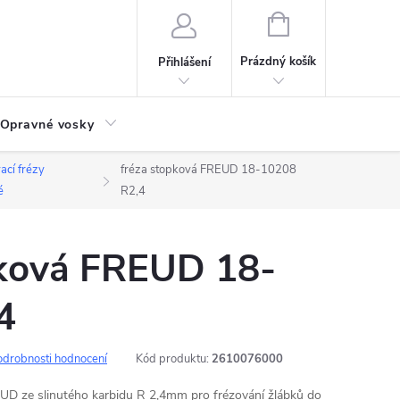
NÁKUPNÍ
KOŠÍK
Prázdný košík
Přihlášení
Opravné vosky
ací frézy
fréza stopková FREUD 18-10208
é
R2,4
pková FREUD 18-
4
odrobnosti hodnocení
Kód produktu:
2610076000
EUD ze slinutého karbidu R 2,4mm pro frézování žlábků do