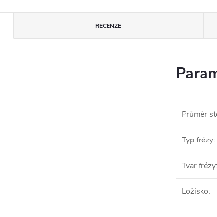
RECENZE
Param
Průměr st
Typ frézy
:
Tvar frézy
Ložisko
: