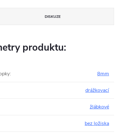
DISKUZE
etry produktu:
opky
:
8mm
drážkovací
:
žlábkové
bez ložiska