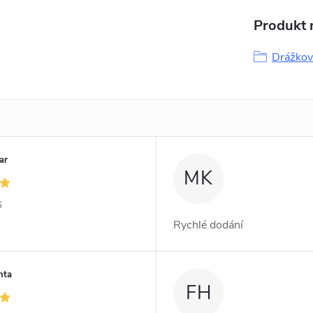
Produkt n
Drážkova
ar
MK
6
Rychlé dodání
nta
FH