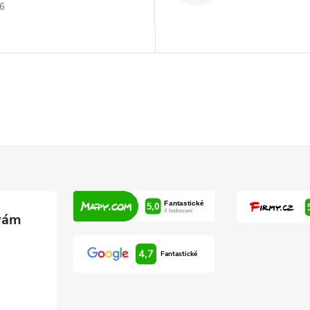
26
4,7
Fantastické