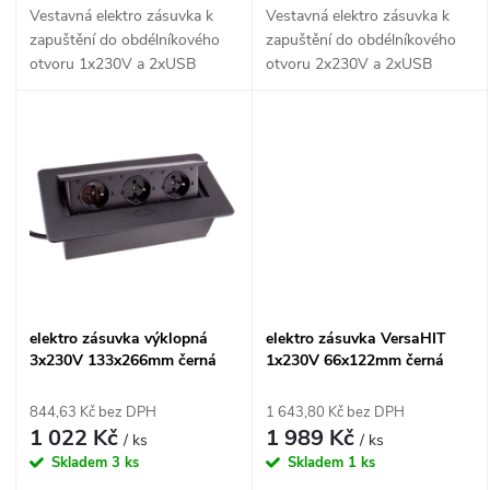
u
Vestavná elektro zásuvka k
Vestavná elektro zásuvka k
u
zapuštění do obdélníkového
zapuštění do obdélníkového
k
otvoru 1x230V a 2xUSB
otvoru 2x230V a 2xUSB
k
5V/2A.
5V/2,1A.
t
t
ů
ů
elektro zásuvka výklopná
elektro zásuvka VersaHIT
3x230V 133x266mm černá
1x230V 66x122mm černá
844,63 Kč bez DPH
1 643,80 Kč bez DPH
1 022 Kč
1 989 Kč
/ ks
/ ks
Skladem
3 ks
Skladem
1 ks