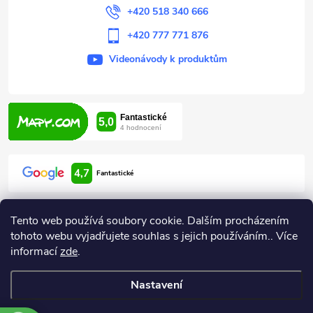
+420 518 340 666
+420 777 771 876
Videonávody k produktům
4,7
Fantastické
Tento web používá soubory cookie. Dalším procházením
tohoto webu vyjadřujete souhlas s jejich používáním.. Více
informací
zde
.
Informace pro vás
Nastavení