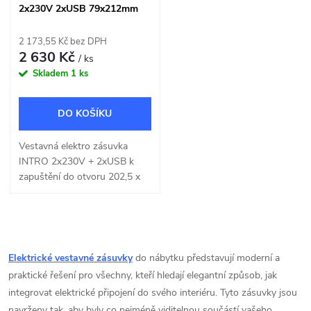
2x230V 2xUSB 79x212mm
černá
2 173,55 Kč bez DPH
2 630 Kč
/ ks
Skladem
1 ks
DO KOŠÍKU
Vestavná elektro zásuvka
INTRO 2x230V + 2xUSB k
zapuštění do otvoru 202,5 x
67mm.
O
v
Elektrické vestavné zásuvky
do nábytku představují moderní a
praktické řešení pro všechny, kteří hledají elegantní způsob, jak
l
integrovat elektrické připojení do svého interiéru. Tyto zásuvky jsou
navrženy tak, aby byly co nejméně viditelnou součástí vašeho