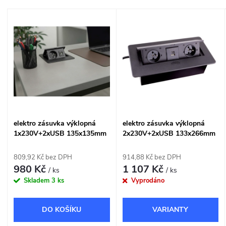
a
Nejlevnější
V
Nejdražší
z
ý
Nejprodávanější
e
p
Abecedně
n
i
í
s
elektro zásuvka výklopná
elektro zásuvka výklopná
p
1x230V+2xUSB 135x135mm
2x230V+2xUSB 133x266mm
p
černá
černá
r
809,92 Kč bez DPH
914,88 Kč bez DPH
r
980 Kč
1 107 Kč
/ ks
/ ks
o
Skladem
3 ks
Vyprodáno
o
d
DO KOŠÍKU
d