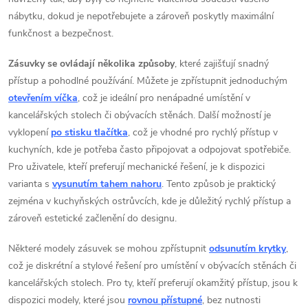
á
nábytku, dokud je nepotřebujete a zároveň poskytly maximální
d
funkčnost a bezpečnost.
a
Zásuvky se ovládají několika způsoby
, které zajišťují snadný
přístup a pohodlné používání. Můžete je zpřístupnit jednoduchým
c
otevřením víčka
, což je ideální pro nenápadné umístění v
í
kancelářských stolech či obývacích stěnách. Další možností je
vyklopení
po stisku tlačítka
, což je vhodné pro rychlý přístup v
p
kuchyních, kde je potřeba často připojovat a odpojovat spotřebiče.
r
Pro uživatele, kteří preferují mechanické řešení, je k dispozici
varianta s
vysunutím tahem nahoru
. Tento způsob je praktický
v
zejména v kuchyňských ostrůvcích, kde je důležitý rychlý přístup a
zároveň estetické začlenění do designu.
k
y
Některé modely zásuvek se mohou zpřístupnit
odsunutím krytky
,
což je diskrétní a stylové řešení pro umístění v obývacích stěnách či
v
kancelářských stolech. Pro ty, kteří preferují okamžitý přístup, jsou k
dispozici modely, které jsou
rovnou přístupné
, bez nutnosti