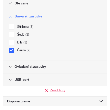
Dle ceny
Barva el. zásuvky
Stříbrná
3
Šedá
3
Bílá
3
Černá
7
Ovládání el.zásuvky
USB port
Zrušit filtry
Ř
Doporučujeme