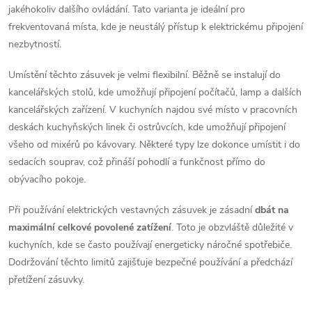
ý
jakéhokoliv dalšího ovládání. Tato varianta je ideální pro
p
frekventovaná místa, kde je neustálý přístup k elektrickému připojení
nezbytností.
i
Umístění těchto zásuvek je velmi flexibilní. Běžně se instalují do
s
kancelářských stolů, kde umožňují připojení počítačů, lamp a dalších
u
kancelářských zařízení. V kuchyních najdou své místo v pracovních
deskách kuchyňských linek či ostrůvcích, kde umožňují připojení
všeho od mixérů po kávovary. Některé typy lze dokonce umístit i do
sedacích souprav, což přináší pohodlí a funkčnost přímo do
obývacího pokoje.
Při používání elektrických vestavných zásuvek je zásadní
dbát na
maximální celkové povolené zatížení
. Toto je obzvláště důležité v
kuchyních, kde se často používají energeticky náročné spotřebiče.
Dodržování těchto limitů zajišťuje bezpečné používání a předchází
přetížení zásuvky.