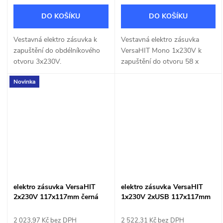
DO KOŠÍKU
DO KOŠÍKU
Vestavná elektro zásuvka k
Vestavná elektro zásuvka
zapuštění do obdélníkového
VersaHIT Mono 1x230V k
otvoru 3x230V.
zapuštění do otvoru 58 x
115mm.
Novinka
elektro zásuvka VersaHIT
elektro zásuvka VersaHIT
2x230V 117x117mm černá
1x230V 2xUSB 117x117mm
černá
2 023,97 Kč bez DPH
2 522,31 Kč bez DPH