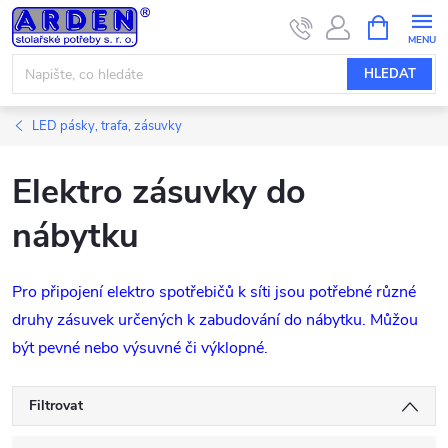
Přejít
NÁKUPNÍ
KOŠÍK
na
obsah
HLEDAT
LED pásky, trafa, zásuvky
Elektro zásuvky do
nábytku
Pro připojení elektro spotřebičů k síti jsou potřebné různé
druhy zásuvek určených k zabudování do nábytku. Můžou
být pevné nebo výsuvné či výklopné.
Filtrovat