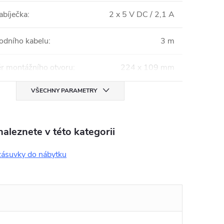
bíječka
:
2 x 5 V DC / 2,1 A
vodního kabelu
:
3 m
 montážního otvoru
:
224 x 109 mm
VŠECHNY PARAMETRY
aleznete v této kategorii
 zásuvky do nábytku