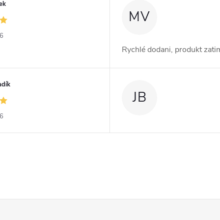
ek
MV
26
Rychlé dodani, produkt zat
adík
JB
26