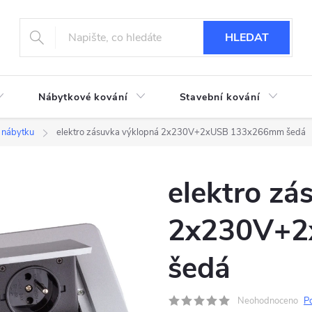
HLEDAT
Nábytkové kování
Stavební kování
 nábytku
elektro zásuvka výklopná 2x230V+2xUSB 133x266mm šedá
elektro zá
2x230V+2
šedá
Neohodnoceno
P