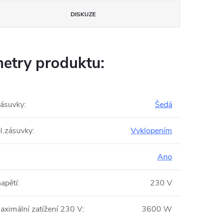
DISKUZE
etry produktu:
zásuvky
:
Šedá
el.zásuvky
:
Vyklopením
Ano
apětí
:
230 V
aximální zatížení 230 V
:
3600 W