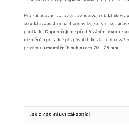
Součástí zásuvky je
napájecí
kabel
pro připojení do
Pro zabudování zásuvky se zhotovuje obdélníkový
se udělá zapuštění na 4 příchytky, kterými se zásuvk
podkladu.
Doporučujeme před řezáním otvoru zko
rozměrů
a případně přizpůsobit dle vlastního uváže
prostor na
montážní hloubku cca 70 - 75 mm
.