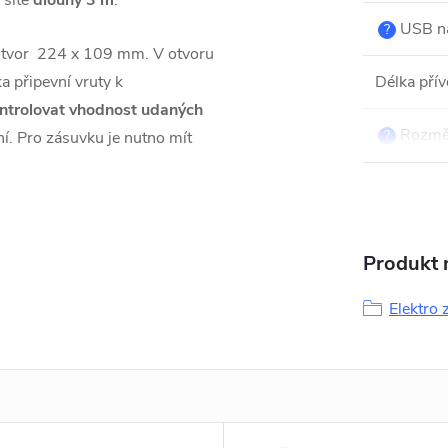
 sítě
dlouhý 3 m
.
USB na
?
 otvor 224 x 109 mm. V otvoru
a připevní vruty k
Délka pří
ntrolovat vhodnost udaných
Rozměr
?
ní. Pro zásuvku je nutno mít
Produkt n
Elektro