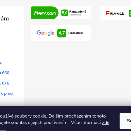
4,7
Fantastické
z
0 666
1 876
 k prod
oužívá soubory cookie. Dalším procházením tohoto
S
jete souhlas s jejich používáním.. Více informací
zde
.