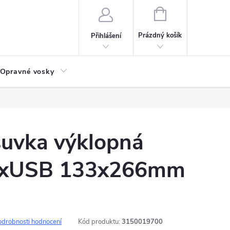
NÁKUPNÍ
KOŠÍK
Prázdný košík
Přihlášení
Opravné vosky
suvka výklopná
xUSB 133x266mm
odrobnosti hodnocení
Kód produktu:
3150019700