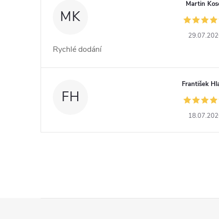
Martin Kos
MK
29.07.20
Rychlé dodání
František Hl
FH
18.07.20
Z