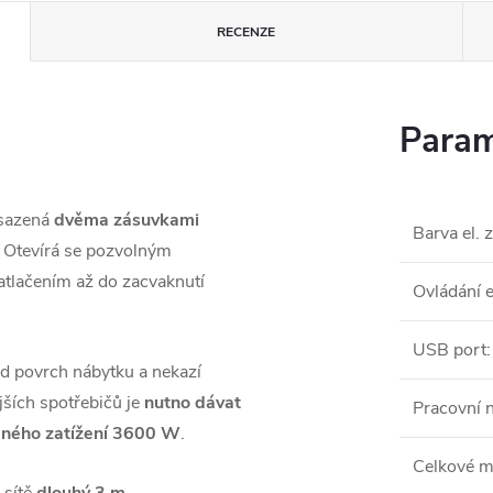
RECENZE
Param
osazená
dvěma zásuvkami
Barva el. 
. Otevírá se pozvolným
atlačením až do zacvaknutí
Ovládání 
USB port
:
ad povrch nábytku a nekazí
jších spotřebičů je
nutno dávat
Pracovní n
leného zatížení 3600 W
.
Celkové m